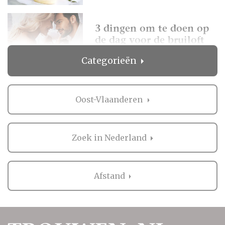
3 dingen om te doen op
de dag voor de bruiloft
Categorieën
Hoeveel kosten catering
per persoon op de
Oost-Vlaanderen
trouwlocatie?
Zoek in Nederland
Afstand