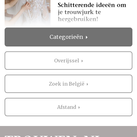
Schitterende ideeën om
je trouwjurk te
hergebruiken!
Categorieën
Viktor & Rolf - Wedding
dress - Online-shop -
Mariage - Aanrader!
Overijssel
Zoek in België
Afstand