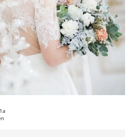
11a
en