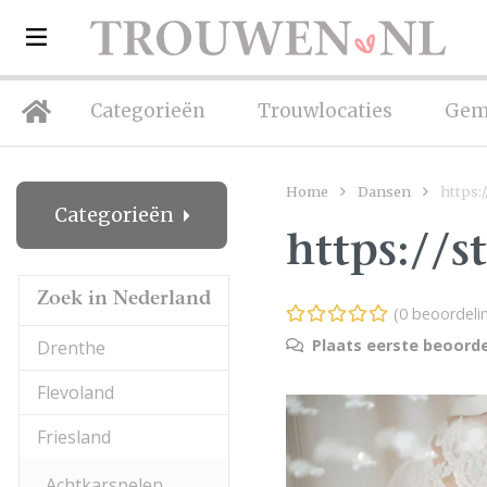
Categorieën
Trouwlocaties
Gem
Home
Dansen
https:/
Categorieën
https://s
Zoek in Nederland
(0 beoordeli
Plaats eerste beoorde
Drenthe
Flevoland
Friesland
Achtkarspelen