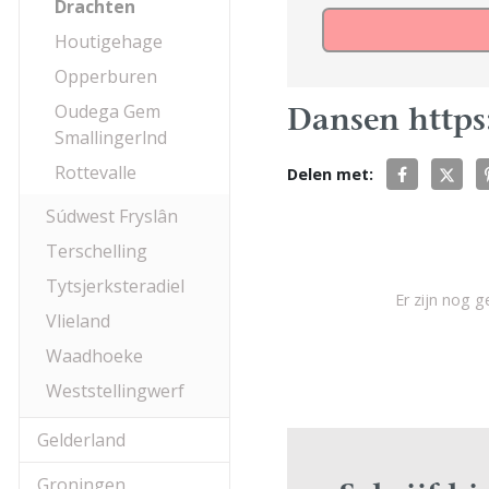
Drachten
Houtigehage
Opperburen
Oudega Gem
Dansen https
Smallingerlnd
Rottevalle
Delen met:
Súdwest Fryslân
Terschelling
Tytsjerksteradiel
Er zijn nog 
Vlieland
Waadhoeke
Weststellingwerf
Gelderland
Groningen