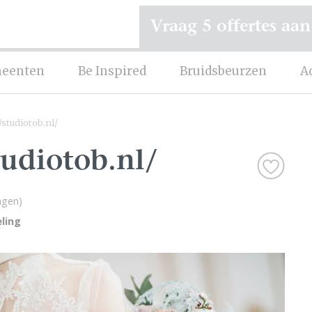
Vraag 5 offertes aan
eenten
Be Inspired
Bruidsbeurzen
A
/studiotob.nl/
tudiotob.nl/
ngen)
ling