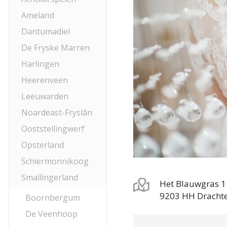
Ameland
Dantumadiel
De Fryske Marren
Harlingen
Heerenveen
Leeuwarden
Noardeast-Fryslân
Ooststellingwerf
Opsterland
Schiermonnikoog
Smallingerland
Het Blauwgras 
9203 HH Dracht
Boornbergum
De Veenhoop