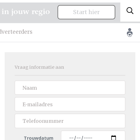
 in jouw regio
Start hier
dverteerders
Vraag informatie aan
Trouwdatum