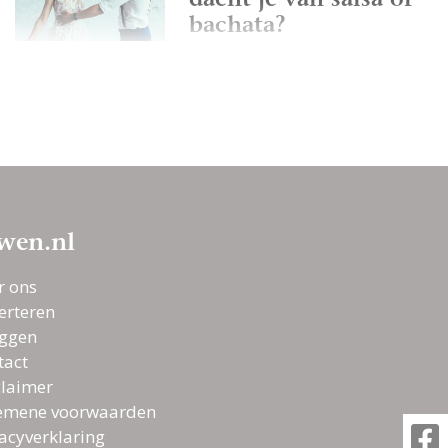
dacht je van salsa of
bachata?
Love songs uit 2020
voor je openingsdans
De openingsdans
wen.nl
r ons
Dansles nemen voor
erteren
je openingsdans op
oggen
de bruiloft
tact
claimer
emene voorwaarden
Zo studeer je snel een
vacyverklaring
openingsdans in