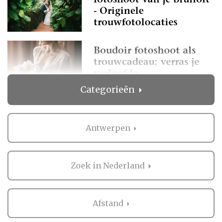
fotoshoot van je bruiloft
- Originele
trouwfotolocaties
Boudoir fotoshoot als
trouwcadeau: verras je
verloofde
Categorieën
Voordelen van drone
fotografie bij een bruiloft
Antwerpen
Zoek in Nederland
Afstand