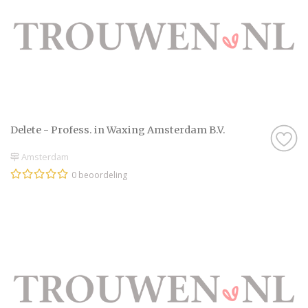
Delete - Profess. in Waxing Amsterdam B.V.
Amsterdam
0 beoordeling