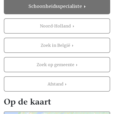
direct contact opnemen bij de professional
Schoonheidsspecialiste
in de buurt van Noord-Holland. Handig hè?
Ervaringen van andere bruidsparen met
Schoonheidsspecialiste in Noord-Holland
Noord-Holland
Zaken regelen voor jullie bruiloft is erg
belangrijk. Het is dus niet zo gek dat je
Zoek in België
graag eerst ervaringen van andere
bruidsparen leest over
Schoonheidsspecialiste in Noord-Holland.
Zoek op gemeente
Want zij hebben het live ervaren en zijn
natuurlijk kritische beoordelaars!
Afstand
Daarom hebben wij bij elke professional op
onze website een beoordeling van echte
bruidsparen staan. Indien deze al
Op de kaart
beoordeeld is, natuurlijk. Soms vind je
namelijk ook nieuwe professionals op onze