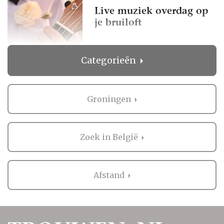
Live muziek overdag op
je bruiloft
Categorieën
Laat een uniek en
persoonlijk liedje
schrijven!
Groningen
Zoek in België
Afstand