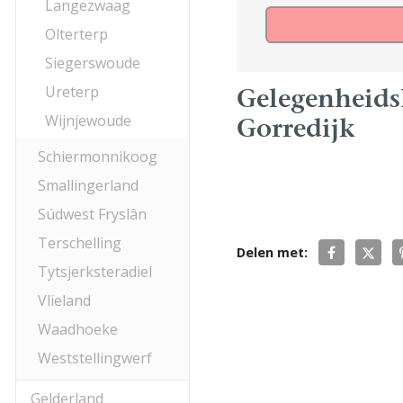
Langezwaag
Olterterp
Siegerswoude
Ureterp
Gelegenheids
Wijnjewoude
Gorredijk
Schiermonnikoog
Smallingerland
Súdwest Fryslân
Terschelling
Delen met:
Tytsjerksteradiel
Vlieland
Waadhoeke
Weststellingwerf
Gelderland