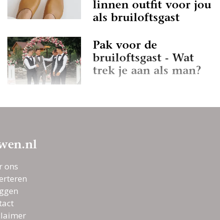
linnen outfit voor jou
als bruiloftsgast
Pak voor de
bruiloftsgast - Wat
trek je aan als man?
Klaar voor elke
bruiloft met WE
Fashion
wen.nl
Trendy outfit voor
r ons
vrouwelijke
erteren
bruiloftsgasten | 2025
oggen
edition
tact
claimer