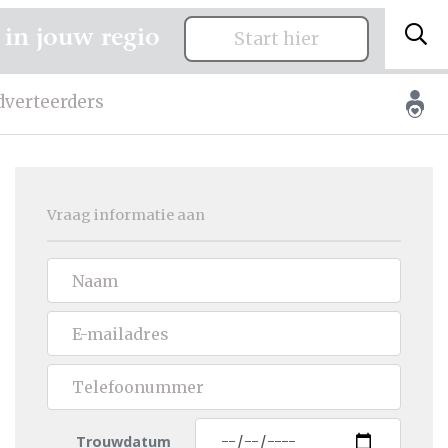
 in jouw regio
Start hier
dverteerders
Vraag informatie aan
Trouwdatum