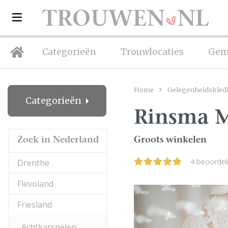
Categorieën
Trouwlocaties
Gem
Home
Gelegenheidskled
Categorieën
Rinsma 
Zoek in Nederland
Groots winkelen
4 beoorde
Drenthe
Flevoland
Friesland
Achtkarspelen