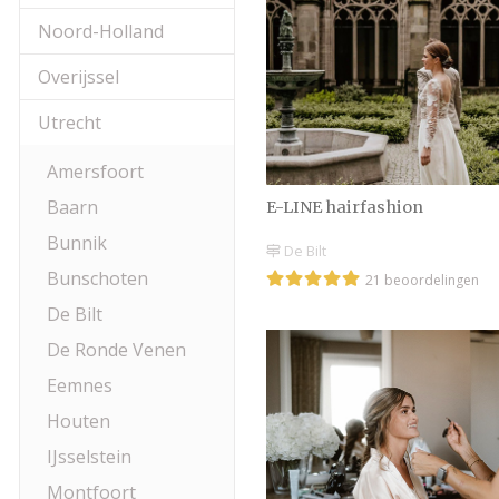
Noord-Holland
Overijssel
Utrecht
Amersfoort
Baarn
E-LINE hairfashion
Bunnik
De Bilt
Bunschoten
21 beoordelingen
De Bilt
De Ronde Venen
Eemnes
Houten
IJsselstein
Montfoort