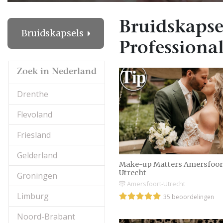
Bruidskapse
Bruidskapsels
Professional
Zoek in Nederland
Drenthe
Flevoland
Friesland
Gelderland
Make-up Matters Amersfoor
Utrecht
Groningen
Amersfoort-Utrecht
Limburg
35 beoordelingen
Noord-Brabant