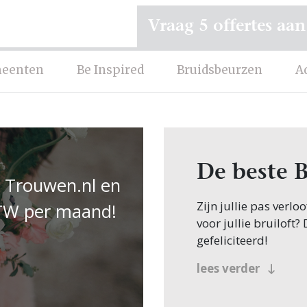
Vraag 5 offertes aan
eenten
Be Inspired
Bruidsbeurzen
A
De beste 
p Trouwen.nl en
Zijn jullie pas verl
 BTW per maand!
voor jullie bruiloft?
gefeliciteerd!
Veel bruidsparen be
lees verder
jullie zoeken dit nat
beland, want op Trou