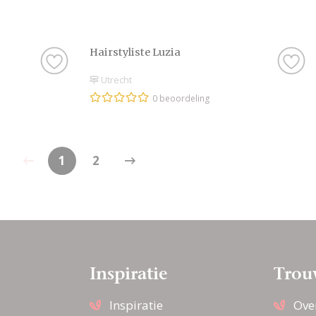
Hairstyliste Luzia
Utrecht
0 beoordeling
1
2
Inspiratie
Trou
Inspiratie
Ove