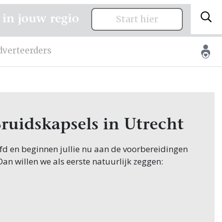
 in jouw regio
Start hier
dverteerders
Bruidskapsels in Utrecht
oofd en beginnen jullie nu aan de voorbereidingen
 Dan willen we als eerste natuurlijk zeggen:
ginnen hun zoektocht naar Bruidskapsels, en
uurlijk in Utrecht! Nou, je bent op de juiste plek
wen.nl vind je oneindig veel inspiratie voor alle