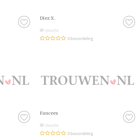
Diez X.
Utrecht
0 beoordeling
Fancees
Utrecht
0 beoordeling