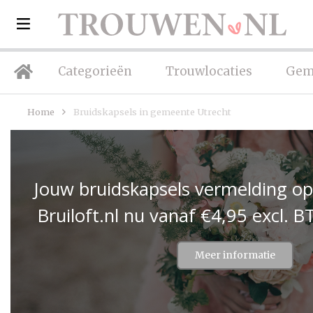
Categorieën
Trouwlocaties
Gem
Home
Bruidskapsels in gemeente Utrecht
Jouw bruidskapsels vermelding o
Bruiloft.nl nu vanaf €4,95 excl.
Meer informatie