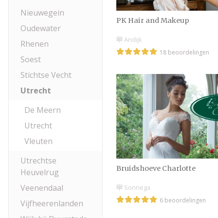
Nieuwegein
PK Hair and Makeup
Oudewater
Andijk
Rhenen
18 beoordelingen
Soest
Stichtse Vecht
Utrecht
De Meern
Utrecht
Vleuten
Utrechtse
Bruidshoeve Charlotte
Heuvelrug
Veenendaal
Sonnega
6 beoordelingen
Vijfheerenlanden