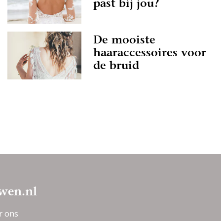
past bij jou?
De mooiste
haaraccessoires voor
de bruid
wen.nl
r ons