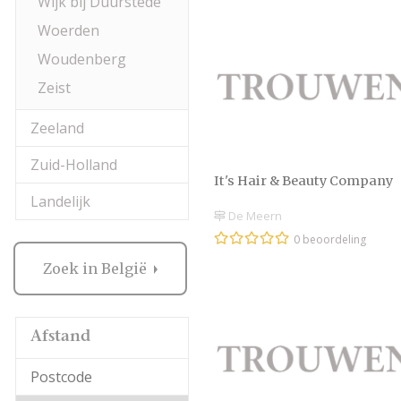
Wijk bij Duurstede
Woerden
Woudenberg
Zeist
Zeeland
Zuid-Holland
It's Hair & Beauty Company
Landelijk
De Meern
0 beoordeling
Zoek in België
Afstand