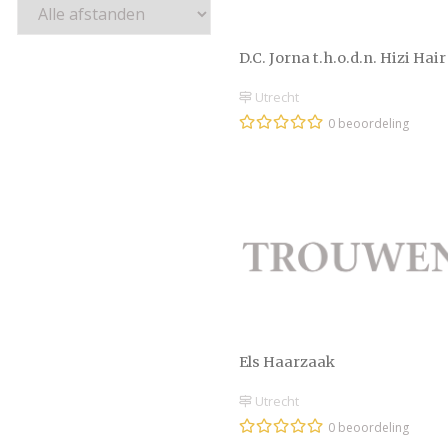
D.C. Jorna t.h.o.d.n. Hizi Hair
Utrecht
0 beoordeling
Els Haarzaak
Utrecht
0 beoordeling