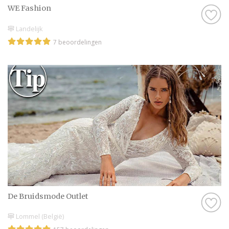
WE Fashion
Landelijk
7 beoordelingen
De Bruidsmode Outlet
Lommel (België)