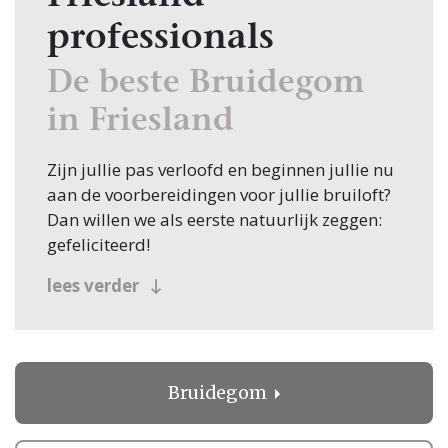
professionals
De beste Bruidegom
in Friesland
Zijn jullie pas verloofd en beginnen jullie nu
aan de voorbereidingen voor jullie bruiloft?
Dan willen we als eerste natuurlijk zeggen:
gefeliciteerd!
Veel bruidsparen beginnen hun zoektocht
lees verder
naar Bruidegom, en jullie zoeken dit
natuurlijk in Friesland! Nou, je bent op de
juiste plek beland, want op Trouwen.nl vind
je oneindig veel inspiratie voor alle facetten
Bruidegom
van jullie bruiloft. Bovendien vind je op
Trouwen.nl alle professionals voor je