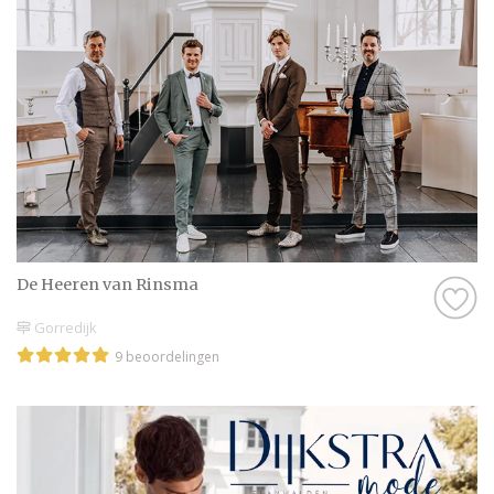
Daarom hebben wij bij elke professional op
onze website een beoordeling van echte
bruidsparen staan. Indien deze al
beoordeeld is, natuurlijk. Soms vind je
namelijk ook nieuwe professionals op onze
website, en dan is het misschien wel aan
jullie om de eerste beoordeling te schrijven!
Hoe dan ook, je kunt er zeker van zijn dat je
een geweldige ervaring krijgt met de
De Heeren van Rinsma
Bruidegom in Friesland op onze website. Het
zijn stuk voor stuk professionals die als
Gorredijk
missie hebben om jullie een onvergetelijke
9 beoordelingen
dag te bezorgen.
Genieten van de leukste Bruidegom in
Friesland
Zijn jullie er nog niet helemaal aan toe om