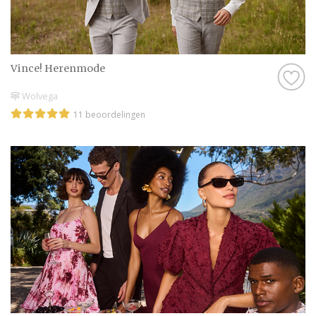
natuurlijk best wel belangrijk. Als je geen
goed gevoel hebt bij een professional, of het
klikt gewoon net even niet helemaal goed,
dan zijn er nog genoeg andere professionals
Vince! Herenmode
in Friesland te vinden, dus daar hoef je je
Wolvega
echt geen zorgen over te maken.
11 beoordelingen
Kortom: gebruik Trouwen.nl als
zoekmachine voor de leukste Bruidegom in
Friesland, of kruip met een kop thee op de
bank en scroll door onze leuke inspiratie-
artikelen heen. Droom alvast weg bij de
prachtige foto’s en sfeerbeelden en denk je
in hoe geweldig jullie bruiloft wordt met
behulp van alle informatie op Trouwen.nl!
Wij wensen jullie alvast een geweldige tijd
toe!