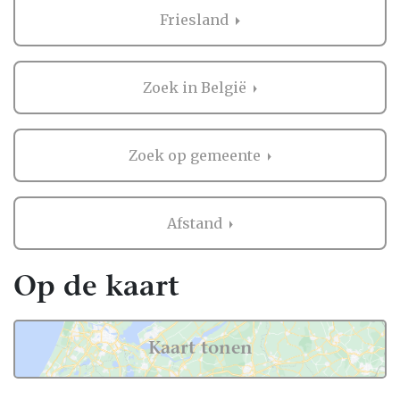
bruiloft in heel Nederland, dus ook in
Friesland
Friesland.
Voor zowel Bruidegom als vele andere
onderdelen voor de bruiloft kan je op
Zoek in België
Trouwen.nl veel inspiratie vinden. En heb je
iets gezien dat je aanspreekt? Dan kan je
direct contact opnemen bij de professional
Zoek op gemeente
in de buurt van Friesland. Handig hè?
Ervaringen van andere bruidsparen met
Afstand
Bruidegom in Friesland
Zaken regelen voor jullie bruiloft is erg
Op de kaart
belangrijk. Het is dus niet zo gek dat je
graag eerst ervaringen van andere
bruidsparen leest over Bruidegom in
Kaart tonen
Friesland. Want zij hebben het live ervaren
en zijn natuurlijk kritische beoordelaars!