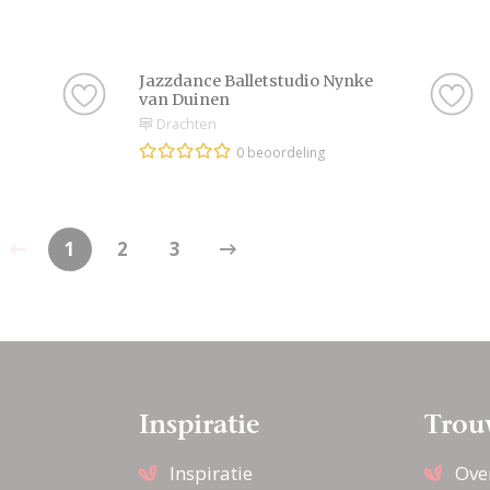
Jazzdance Balletstudio Nynke
van Duinen
Drachten
0 beoordeling
1
2
3
Inspiratie
Trou
Inspiratie
Ove