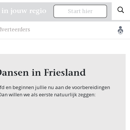
 in jouw regio
Start hier
dverteerders
Dansen in Friesland
oofd en beginnen jullie nu aan de voorbereidingen
 Dan willen we als eerste natuurlijk zeggen:
ginnen hun zoektocht naar Dansen, en jullie
 in Friesland! Nou, je bent op de juiste plek
wen.nl vind je oneindig veel inspiratie voor alle