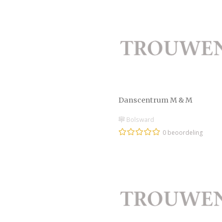
Danscentrum M & M
Bolsward
0 beoordeling