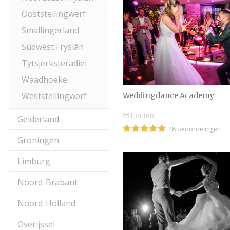
Ooststellingwerf
Smallingerland
Súdwest Fryslân
Tytsjerksteradiel
Waadhoeke
Weststellingwerf
Weddingdance Academy
Houten
Gelderland
28 beoordelingen
Groningen
Limburg
Noord-Brabant
Noord-Holland
Overijssel