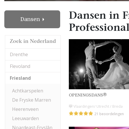
Dansen in F
Dansen
Professional
Zoek in Nederland
Drenthe
Flevoland
Friesland
Achtkarspelen
OPENINGSDANS®
De Fryske Marren
Vlaardingen/ Utrecht / Breda
Heerenveen
21 beoordelingen
Leeuwarden
Noardeast-Fryslân