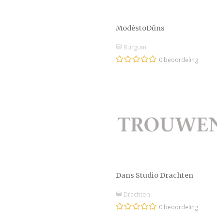
ModèstoDûns
Burgum
0 beoordeling
Dans Studio Drachten
Drachten
0 beoordeling