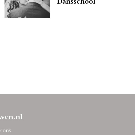
Dansschool
wen.nl
r ons