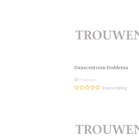
Danscentrum Doddema
Drachten
0 beoordeling