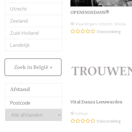
Utrecht
OPENINGSDANS®
Zeeland
Vlaardingen/ Utrecht / Breda
0 beoordeling
Zuid-Holland
Landelijk
Zoek in België
Afstand
Vital Danza Leeuwarden
Achlum
0 beoordeling