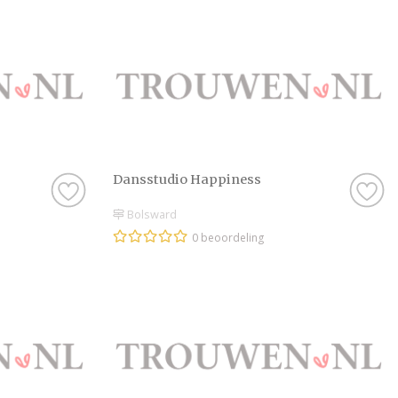
Dansstudio Happiness
Bolsward
0 beoordeling