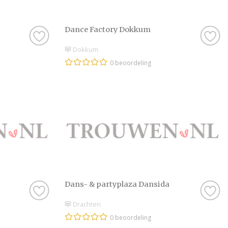
Dance Factory Dokkum
Dokkum
0 beoordeling
Dans- & partyplaza Dansida
Drachten
0 beoordeling