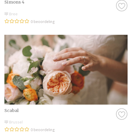
Simons 4
Bree
0 beoordeling
Scabal
Brussel
0 beoordeling