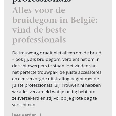
Alles voor de
bruidegom in België:
vind de beste
professionals
De trouwdag draait niet alleen om de bruid
– ook jij, als bruidegom, verdient het om in
de schijnwerpers te staan. Het vinden van
het perfecte trouwpak, de juiste accessoires
en een verzorgde uitstraling begint met de
juiste professionals. Bij Trouwen.nl hebben
we alles verzameld wat je nodig hebt om
zelfverzekerd en stijlvol op je grote dag te
verschijnen.
Trouwpak op maat
lees verder