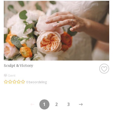
Sculpt & Victory
Gent
0 beoordeling
1
2
3