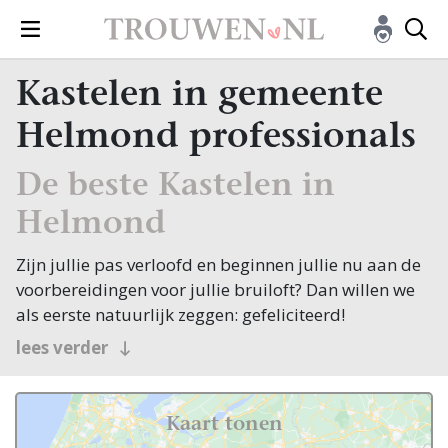
Kastelen in gemeente
Helmond professionals
De beste Kastelen in
Helmond
Zijn jullie pas verloofd en beginnen jullie nu aan de
voorbereidingen voor jullie bruiloft? Dan willen we
als eerste natuurlijk zeggen: gefeliciteerd!
Veel bruidsparen beginnen hun zoektocht naar
lees verder
Kastelen, en jullie zoeken dit natuurlijk in Helmond!
Nou, je bent op de juiste plek beland, want op
Trouwen.nl vind je oneindig veel inspiratie voor alle
Kaart tonen
facetten van jullie bruiloft. Bovendien vind je op