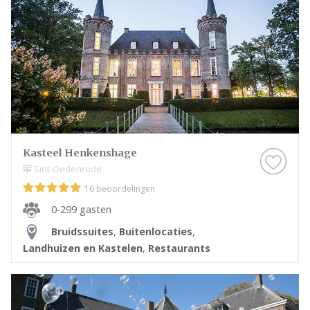
de leukste Kastelen in Helmond, of kruip met een
kop thee op de bank en scroll door onze leuke
inspiratie-artikelen heen. Droom alvast weg bij de
prachtige foto’s en sfeerbeelden en denk je in hoe
geweldig jullie bruiloft wordt met behulp van alle
informatie op Trouwen.nl! Wij wensen jullie alvast
een geweldige tijd toe!
Kasteel Henkenshage
Sint-Oedenrode
16 beoordelingen
0-299 gasten
Bruidssuites
,
Buitenlocaties
,
Landhuizen en Kastelen
,
Restaurants