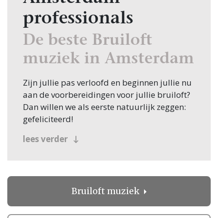
professionals
De beste Bruiloft
muziek in Amsterdam
Zijn jullie pas verloofd en beginnen jullie nu
aan de voorbereidingen voor jullie bruiloft?
Dan willen we als eerste natuurlijk zeggen:
gefeliciteerd!
Veel bruidsparen beginnen hun zoektocht
lees verder
naar Bruiloft muziek, en jullie zoeken dit
natuurlijk in Amsterdam! Nou, je bent op de
juiste plek beland, want op Trouwen.nl vind
je oneindig veel inspiratie voor alle facetten
Bruiloft muziek
van jullie bruiloft. Bovendien vind je op
Trouwen.nl alle professionals voor je