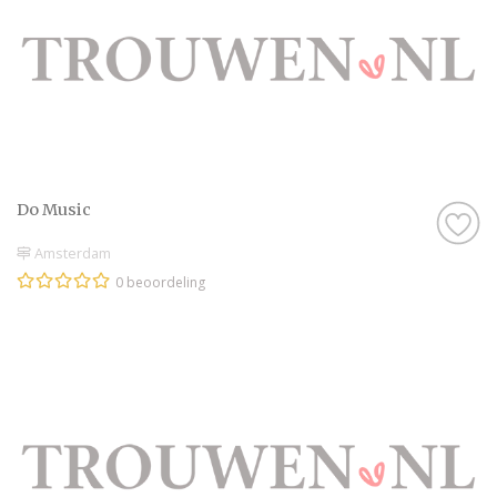
Do Music
Amsterdam
0 beoordeling