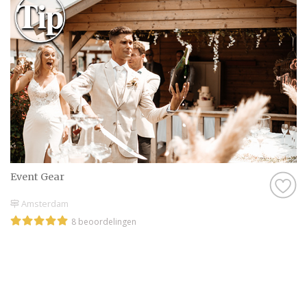
Daarom hebben wij bij elke professional op
onze website een beoordeling van echte
bruidsparen staan. Indien deze al
beoordeeld is, natuurlijk. Soms vind je
namelijk ook nieuwe professionals op onze
website, en dan is het misschien wel aan
jullie om de eerste beoordeling te schrijven!
Hoe dan ook, je kunt er zeker van zijn dat je
een geweldige ervaring krijgt met de Bruiloft
Event Gear
muziek in Amsterdam op onze website. Het
zijn stuk voor stuk professionals die als
Amsterdam
missie hebben om jullie een onvergetelijke
8 beoordelingen
dag te bezorgen.
Genieten van de leukste Bruiloft muziek
in Amsterdam
Zijn jullie er nog niet helemaal aan toe om