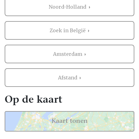
bruiloft in heel Nederland, dus ook in
Noord-Holland
Amsterdam.
Voor zowel Bruiloft muziek als vele andere
onderdelen voor de bruiloft kan je op
Zoek in België
Trouwen.nl veel inspiratie vinden. En heb je
iets gezien dat je aanspreekt? Dan kan je
direct contact opnemen bij de professional
Amsterdam
in de buurt van Amsterdam. Handig hè?
Ervaringen van andere bruidsparen met
Afstand
Bruiloft muziek in Amsterdam
Zaken regelen voor jullie bruiloft is erg
Op de kaart
belangrijk. Het is dus niet zo gek dat je
graag eerst ervaringen van andere
bruidsparen leest over Bruiloft muziek in
Kaart tonen
Amsterdam. Want zij hebben het live ervaren
en zijn natuurlijk kritische beoordelaars!