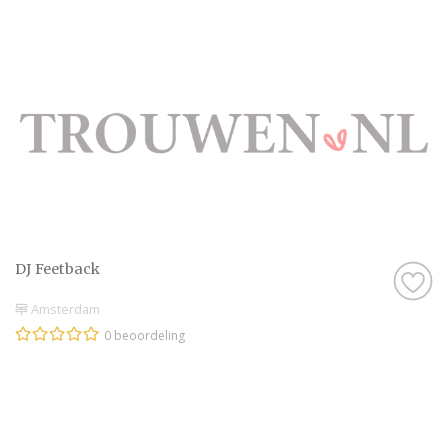
DJ Feetback
Amsterdam
0 beoordeling