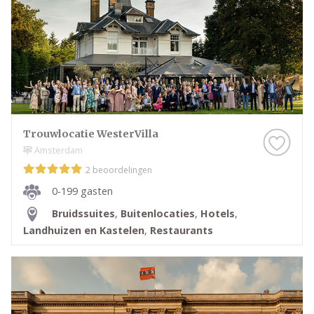
Trouwlocatie WesterVilla
Amsterdam
2 beoordelingen
0-199 gasten
Bruidssuites
,
Buitenlocaties
,
Hotels
,
Landhuizen en Kastelen
,
Restaurants