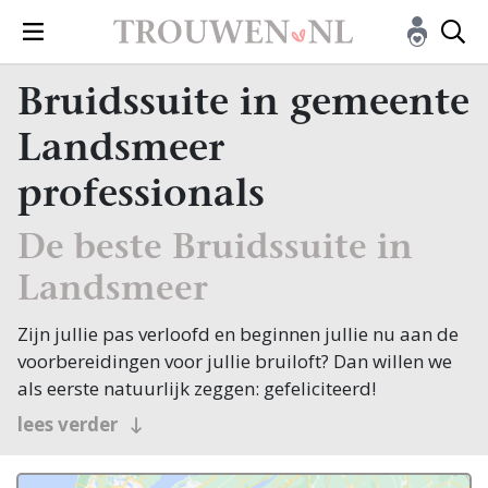
Bruidssuite in gemeente
Landsmeer
professionals
De beste Bruidssuite in
Landsmeer
Zijn jullie pas verloofd en beginnen jullie nu aan de
voorbereidingen voor jullie bruiloft? Dan willen we
als eerste natuurlijk zeggen: gefeliciteerd!
Veel bruidsparen beginnen hun zoektocht naar
lees verder
Bruidssuite, en jullie zoeken dit natuurlijk in
Landsmeer! Nou, je bent op de juiste plek beland,