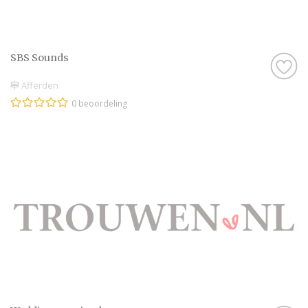
SBS Sounds
Afferden
0 beoordeling