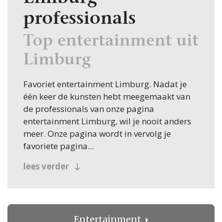
professionals
Top entertainment uit
Limburg
Favoriet entertainment Limburg. Nadat je
één keer de kunsten hebt meegemaakt van
de professionals van onze pagina
entertainment Limburg, wil je nooit anders
meer. Onze pagina wordt in vervolg je
favoriete pagina...
en elke keer als jij of iemand anders naar
lees verder
goed vermaak zoekt voor op feesten, is dit
de plek waar je begint met zoeken! Geloof je
me niet? Dan moet je het zelf maar
ondervinden. Neem vandaag nog contact op
Entertainment