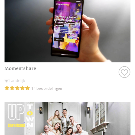
maar één dag”, want de kinderen zullen zich
uitstekend vermaken! Ook het oudere
publiek dat wellicht slecht ter been is zal
prima worden vermaakt door onze
professionals van de pagina entertainment
Limburg. Geen zorgen meer voor morgen,
dus!
Momentshare
Landelijk
14 beoordelingen