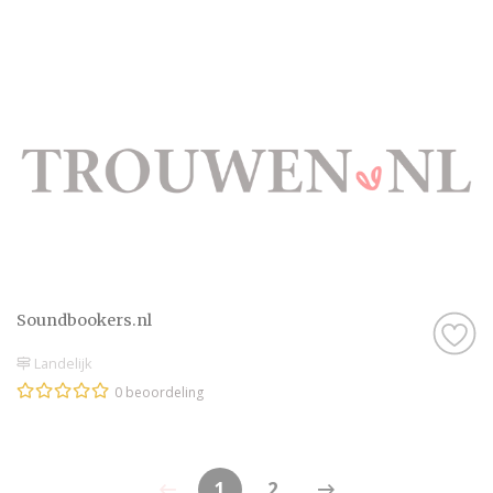
Soundbookers.nl
Landelijk
0 beoordeling
1
2