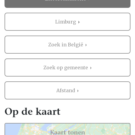
met één van de profs van de pagina
entertainment Limburg en ontdekt wat het
woord ‘klantenservice’ nu echt inhoudt.
Limburg
Spectaculair
Ben jij altijd degene die op feestjes moet
Zoek in België
vragen waar ze die ene geweldige
entertainer vandaan hebben geplukt?
Betrap je jezelf erop dat je net zo van de
Zoek op gemeente
goochelaar of cabaretier geniet als de
kinderen? Dan hebben wij de oplossing al
voor je gevonden voordat je ook maar één
Afstand
vraag stelt. De professionals van onze
pagina entertainment Limburg zijn namelijk
die entertainers die elk feest tot een succes
Op de kaart
weten te maken. Er verlaat geen enkele gast
het feest zonder een tevreden gevoel,
inclusief jullie zelf! Je hoeft niet langer je
Kaart tonen