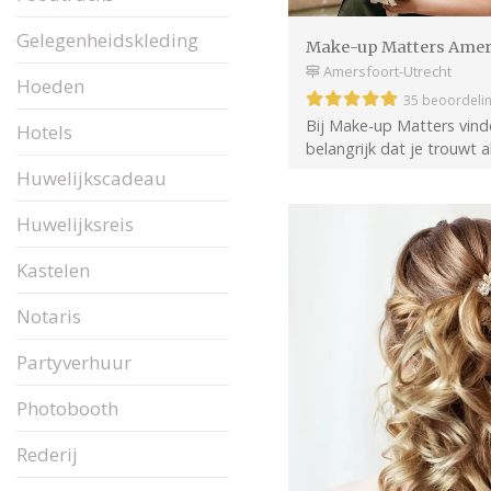
Gelegenheidskleding
Make-up Matters Amer
Amersfoort-Utrecht
Hoeden
35 beoordeli
Bij Make-up Matters vind
Hotels
belangrijk dat je trouwt al
Huwelijkscadeau
Huwelijksreis
Kastelen
Notaris
Partyverhuur
Photobooth
Rederij