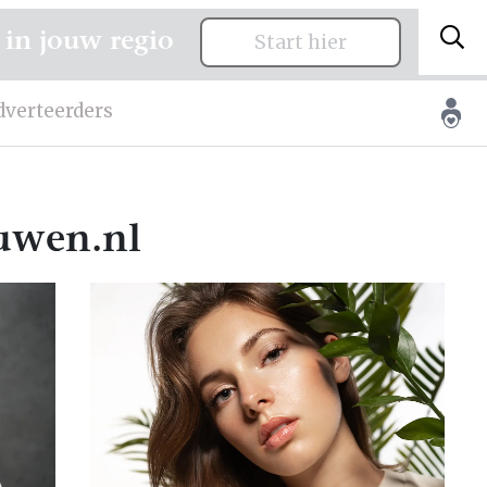
 in jouw regio
Start hier
dverteerders
uwen.nl