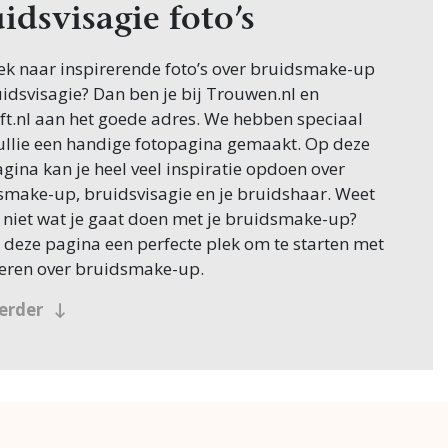
idsvisagie foto’s
ek naar inspirerende foto’s over bruidsmake-up
idsvisagie? Dan ben je bij Trouwen.nl en
ft.nl aan het goede adres. We hebben speciaal
jullie een handige fotopagina gemaakt. Op deze
gina kan je heel veel inspiratie opdoen over
smake-up, bruidsvisagie en je bruidshaar. Weet
 niet wat je gaat doen met je bruidsmake-up?
 deze pagina een perfecte plek om te starten met
teren over bruidsmake-up.
svisagie foto’s
verder
svisagie heeft te maken met de bruidsmake-up
 bruidshaar voor de bruid. De bruid wil zich
lijk mooi voelen en met de juiste bruidsvisagie
at probleemloos. Op deze pagina vol met foto’s
ruidsvisagie kan je gemakkelijk en snel