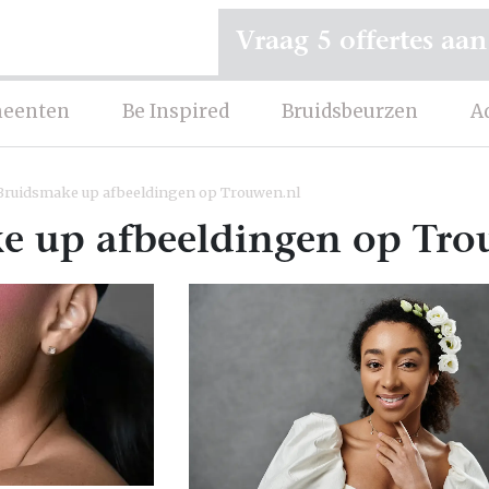
Vraag 5 offertes aan
eenten
Be Inspired
Bruidsbeurzen
A
Bruidsmake up afbeeldingen op Trouwen.nl
e up afbeeldingen op Tro