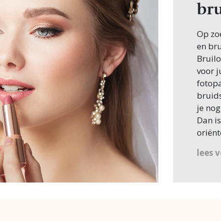
bru
Op zo
en bru
Bruilo
voor 
fotopa
bruid
je nog
Dan is
oriën
Bruid
lees 
Bruid
en het
natuur
lukt d
over b