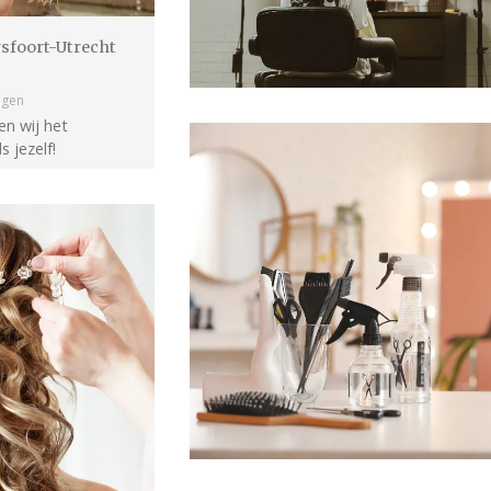
sfoort-Utrecht
ngen
en wij het
s jezelf!