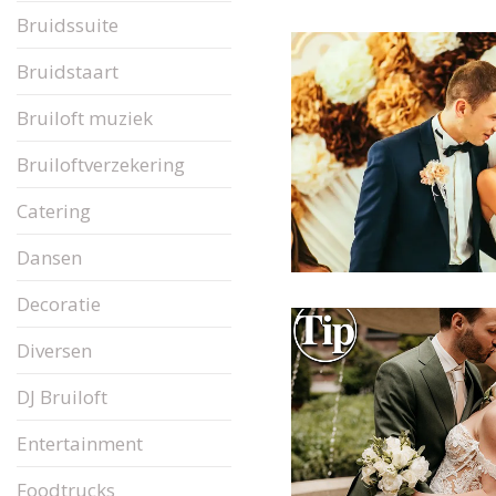
Bruidssuite
Bruidstaart
Bruiloft muziek
Bruiloftverzekering
Catering
Dansen
Decoratie
Diversen
DJ Bruiloft
Entertainment
Foodtrucks