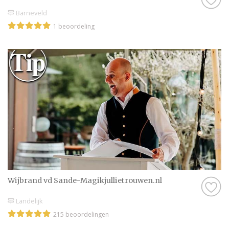
Barneveld
1 beoordeling
Wijbrand vd Sande-Magikjullietrouwen.nl
Landelijk
215 beoordelingen