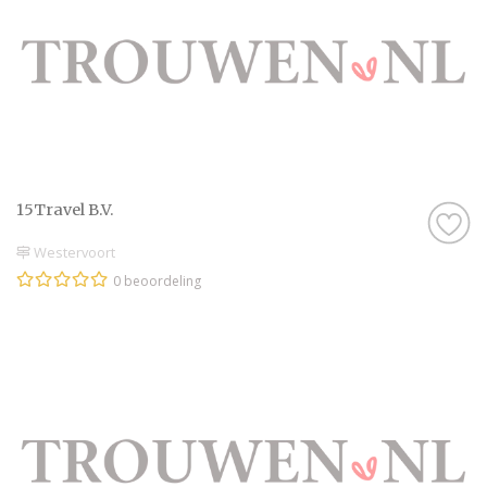
15Travel B.V.
Westervoort
0 beoordeling