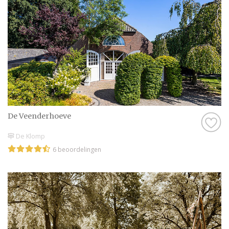
De Veenderhoeve
De Klomp
6 beoordelingen