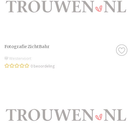
Fotografie ZichtBahr
Westervoort
0 beoordeling