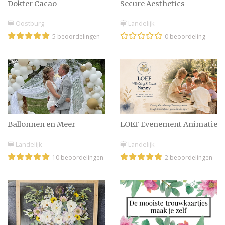
Dokter Cacao
Secure Aesthetics
Oostburg
Landelijk
5 beoordelingen
0 beoordeling
Ballonnen en Meer
LOEF Evenement Animatie
Landelijk
Landelijk
10 beoordelingen
2 beoordelingen