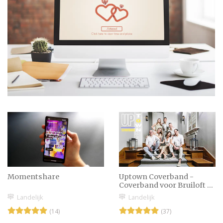
Momentshare
Uptown Coverband -
Coverband voor Bruiloft &
Feestavond
Landelijk
Landelijk
(14)
(37)