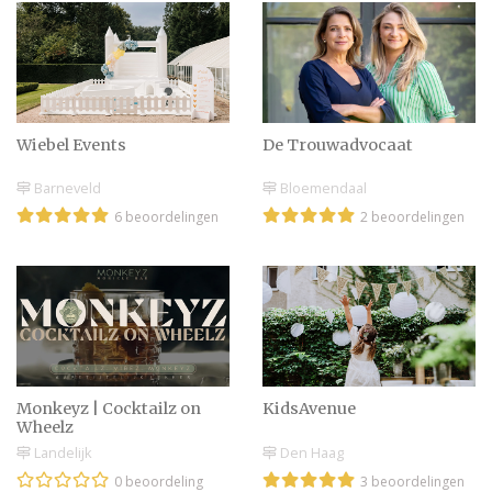
Wiebel Events
De Trouwadvocaat
Barneveld
Bloemendaal
6 beoordelingen
2 beoordelingen
Monkeyz | Cocktailz on
KidsAvenue
Wheelz
Landelijk
Den Haag
0 beoordeling
3 beoordelingen