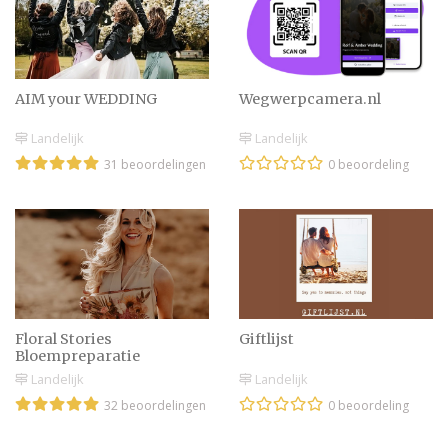
AIM your WEDDING
Wegwerpcamera.nl
Landelijk
Landelijk
31 beoordelingen
0 beoordeling
Floral Stories
Giftlijst
Bloempreparatie
Landelijk
Landelijk
32 beoordelingen
0 beoordeling