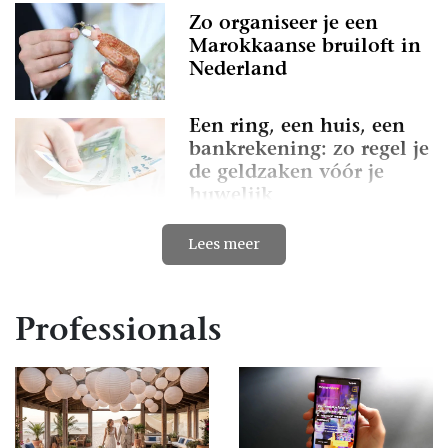
Zo organiseer je een
Marokkaanse bruiloft in
Nederland
Een ring, een huis, een
bankrekening: zo regel je
de geldzaken vóór je
huwelijk
Lees meer
Tips voor de afsluitende
speech van het
bruidspaar + voorbeeld!
Professionals
Eco-vriendelijk trouwen:
duurzame keuzes voor
jouw droombruiloft