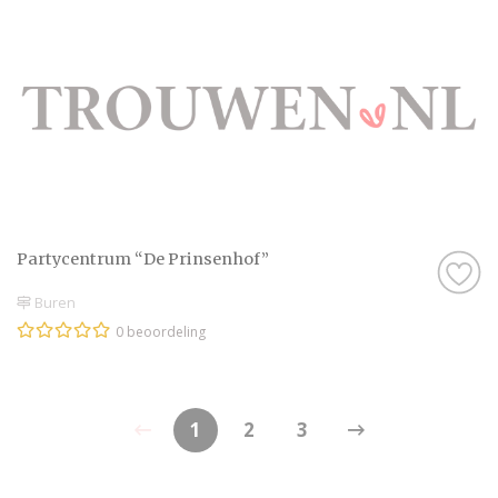
Partycentrum “De Prinsenhof”
Buren
0 beoordeling
1
2
3