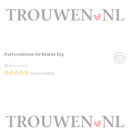
Partycentrum De Bruine Kip
Beusichem
0 beoordeling