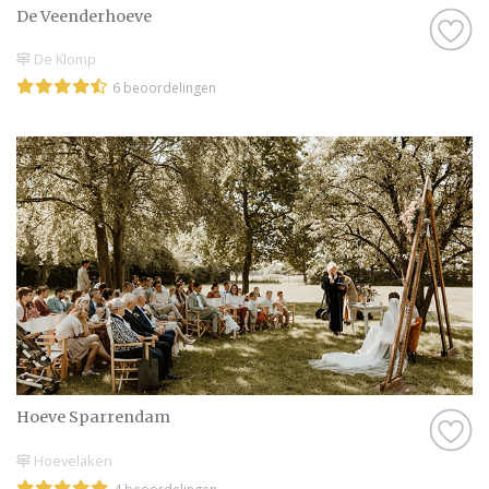
De Veenderhoeve
De Klomp
6 beoordelingen
Hoeve Sparrendam
Hoevelaken