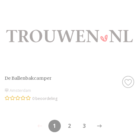
De Ballenbakcamper
Amsterdam
0 beoordeling
1
2
3