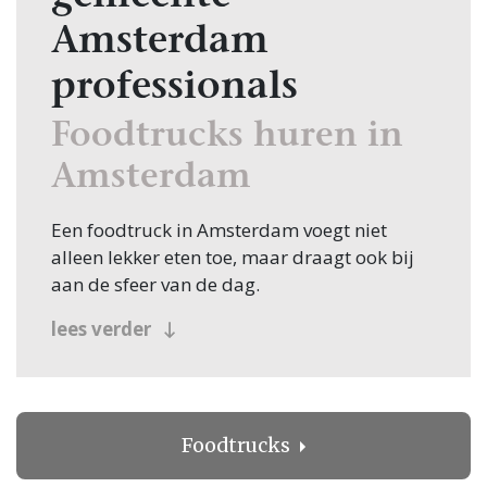
Amsterdam
professionals
Foodtrucks huren in
Amsterdam
Een foodtruck in Amsterdam voegt niet
alleen lekker eten toe, maar draagt ook bij
aan de sfeer van de dag.
lees verder
De grachten, historische panden, groene
stadsparken en industriële trouwlocaties
maken de hoofdstad tot een geliefde plek
voor bruidsparen die kiezen voor een unieke
en eigentijdse bruiloft. Een foodtruck sluit
Foodtrucks
daar naadloos op aan. Gasten kunnen vrij