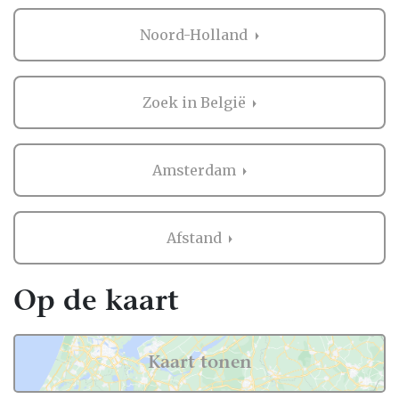
rondlopen, elkaar ontmoeten en genieten
van vers bereide gerechten die direct vanuit
Noord-Holland
de mobiele keuken worden geserveerd,
terwijl het feest in een ontspannen tempo
doorgaat.
Zoek in België
Bij trouwlocaties zoals De Duif, Huize
Frankendael en het West-Indisch Huis komt
Amsterdam
een foodtruck bijzonder goed tot zijn recht.
De combinatie van monumentale gebouwen,
sfeervolle binnentuinen en karaktervolle
Afstand
buitenlocaties biedt volop mogelijkheden
voor een receptie, diner of bruisend
avondfeest. Een foodtruck in Amsterdam
Op de kaart
geeft iedere trouwlocatie een originele
uitstraling en biedt bruidsparen de vrijheid
om de catering volledig af te stemmen op
Kaart tonen
hun wensen.