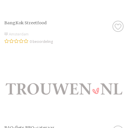
BangKok Streetfood
Amsterdam
0 beoordeling
BAQ-fiets BBQ-cateraar