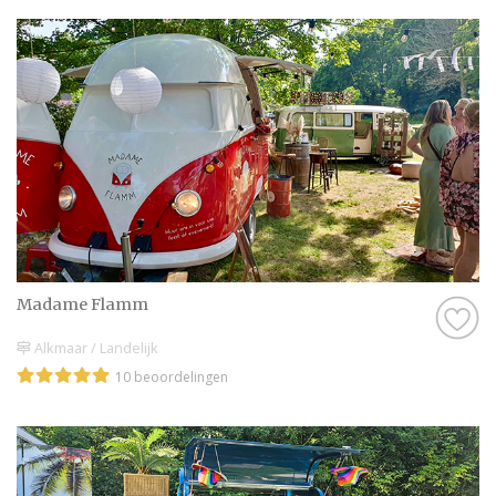
Van grachten tot
verborgen tuinen zorgt
live cooking voor een
culinaire beleving vol
sfeer
Het hoofdthema van deze tekst is de
culinaire beleving. Dankzij live cooking
kunnen gasten van dichtbij zien hoe vers
Madame Flamm
bereide gerechten worden klaargemaakt,
wat zorgt voor extra interactie en een
Alkmaar / Landelijk
levendige sfeer. Een foodtruck voor bruiloft
10 beoordelingen
biedt volop mogelijkheden om een
persoonlijk menu samen te stellen. Denk aan
een luxe foodtruck met verfijnde
specialiteiten, een foodtruck met