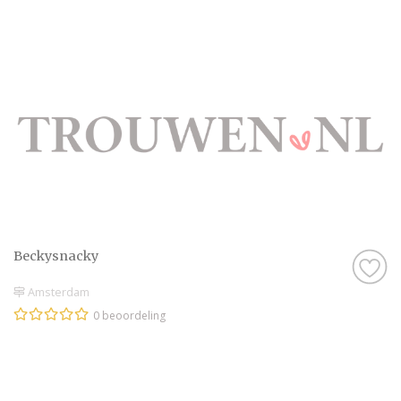
Beckysnacky
Amsterdam
0 beoordeling