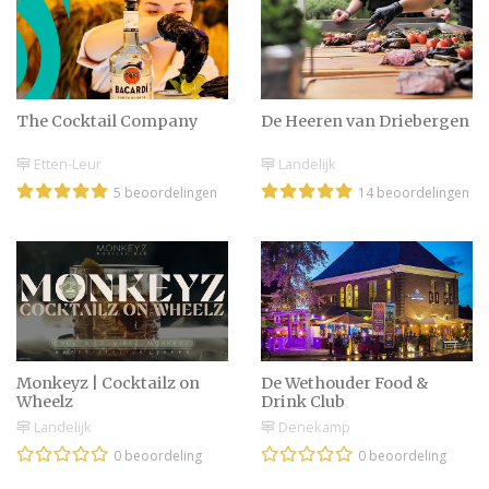
The Cocktail Company
De Heeren van Driebergen
Etten-Leur
Landelijk
5 beoordelingen
14 beoordelingen
Monkeyz | Cocktailz on
De Wethouder Food &
Wheelz
Drink Club
Landelijk
Denekamp
0 beoordeling
0 beoordeling