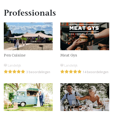
Professionals
Wat dacht je van
foodtrucks op je bruiloft?
Een pop up bruiloft in
het park
Pen Cuisine
Meat Gys
Landelijk
Landelijk
3 beoordelingen
14 beoordelingen
De ‘Pop up Wedding’