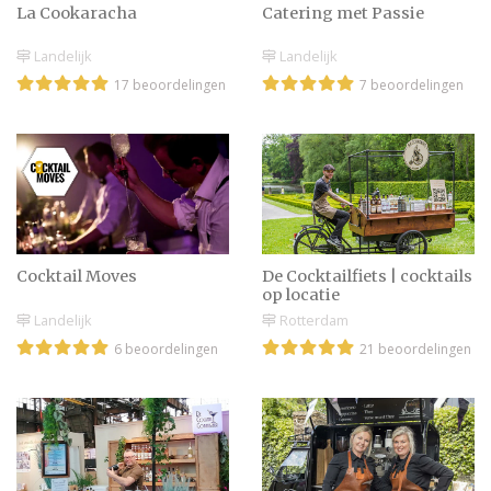
Einde van de content
La Cookaracha
Catering met Passie
Landelijk
Landelijk
17 beoordelingen
7 beoordelingen
Cocktail Moves
De Cocktailfiets | cocktails
op locatie
Landelijk
Rotterdam
6 beoordelingen
21 beoordelingen