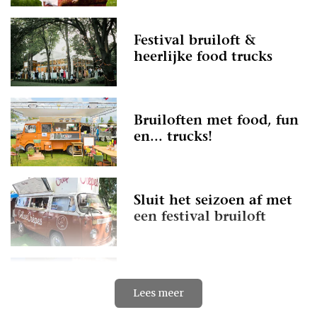
Festival bruiloft &
heerlijke food trucks
Bruiloften met food, fun
en... trucks!
Sluit het seizoen af met
een festival bruiloft
6x foodtrucks op je
Lees meer
bruiloft