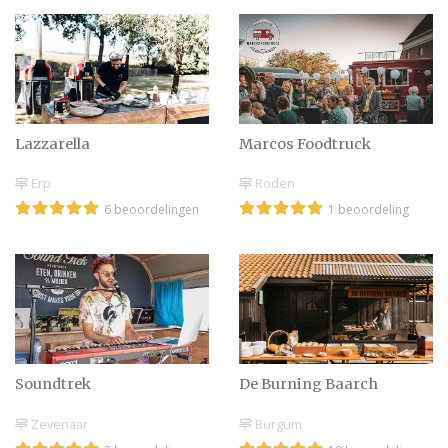
Lazzarella
Marcos Foodtruck
Erp
Roden
6 beoordelingen
1 beoordeling
Soundtrek
De Burning Baarch
Zevenaar
Burgum