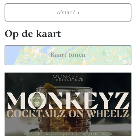
evenementenruimtes tot intieme tuinfeesten.
Ze nemen weinig ruimte in en kunnen
Afstand
makkelijk verplaatsen, wat zorgt voor een
naadloze integratie in jullie dagplanning.
Op de kaart
Culinaire keuzes en
professionele service
Kaart tonen
Het aanbod aan foodtrucks is net zo divers
als de smaken van jullie gasten. Kies
bijvoorbeeld voor Belgische frieten,
gourmetburgers, sushi, taco’s of vegan
opties. Ook voor desserts is er volop keuze:
ijsjes, wafels of een crêpes-bar zijn slechts
enkele voorbeelden.
De aanbieders op deze pagina werken met
passie en professionaliteit. Ze stellen menu’s
op maat samen, houden rekening met