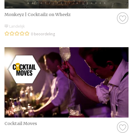
dieetwensen en zorgen ervoor dat alles
soepel verloopt. Jullie hoeven je nergens
Monkeyz | Cocktailz on Wheelz
zorgen over te maken, zodat jullie volop
kunnen genieten.
Landelijk
0 beoordeling
Vind de perfecte foodtruck
Laat je inspireren door het brede aanbod
van foodtrucks op Trouwen.nl en ontdek hoe
zij jullie bruiloft in Oost-Vlaanderen - België
nog specialer kunnen maken. Neem
eenvoudig contact op met aanbieders en
kies de foodtruck die perfect bij jullie dag
past. Een smakelijke ervaring is
gegarandeerd!
Cocktail Moves