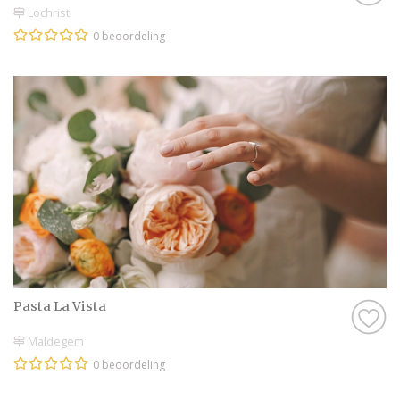
Lochristi
0 beoordeling
Pasta La Vista
Maldegem
0 beoordeling