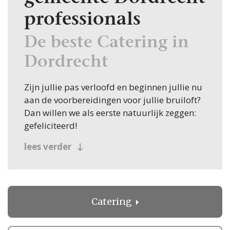
professionals
De beste Catering in
Dordrecht
Zijn jullie pas verloofd en beginnen jullie nu
aan de voorbereidingen voor jullie bruiloft?
Dan willen we als eerste natuurlijk zeggen:
gefeliciteerd!
Veel bruidsparen beginnen hun zoektocht
lees verder
naar Catering, en jullie zoeken dit natuurlijk
in Dordrecht! Nou, je bent op de juiste plek
beland, want op Trouwen.nl vind je oneindig
veel inspiratie voor alle facetten van jullie
Catering
bruiloft. Bovendien vind je op Trouwen.nl
alle professionals voor je bruiloft in heel