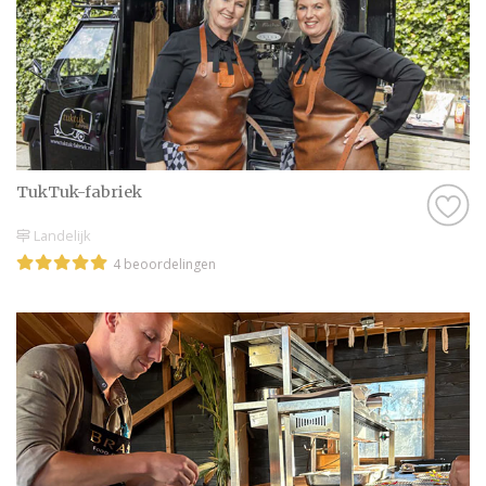
Helemaal geen probleem. Laat je eerst nog
even lekker inspireren door de leuke
artikelen op onze website. De artikelen zijn
altijd voorzien van prachtige foto’s, zodat je
echt een beeld krijgt bij de Catering en je het
helemaal voor je gaat zien! Dan komen die
kriebels vanzelf en voor je het weet heb je
TukTuk-fabriek
een afspraak gemaakt om eens te kijken bij
Landelijk
Catering in Dordrecht.
4 beoordelingen
Want dat kan natuurlijk altijd, even een
afspraak plannen om even te komen
‘proeven’. Soms letterlijk! Zo krijg je een
beter beeld erbij en weet je precies wat je
kunt verwachten. Ook weet je zo of je
bijvoorbeeld wel goed overweg kan met de
professional in Dordrecht, want dat is
natuurlijk best wel belangrijk. Als je geen