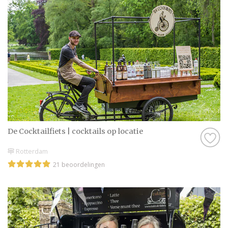
onze website een beoordeling van echte
bruidsparen staan. Indien deze al
beoordeeld is, natuurlijk. Soms vind je
namelijk ook nieuwe professionals op onze
website, en dan is het misschien wel aan
jullie om de eerste beoordeling te schrijven!
Hoe dan ook, je kunt er zeker van zijn dat je
een geweldige ervaring krijgt met de
Catering in Dordrecht op onze website. Het
De Cocktailfiets | cocktails op locatie
zijn stuk voor stuk professionals die als
missie hebben om jullie een onvergetelijke
Rotterdam
dag te bezorgen.
21 beoordelingen
Genieten van de leukste Catering in
Dordrecht
Zijn jullie er nog niet helemaal aan toe om
een Catering in Dordrecht te contacteren?