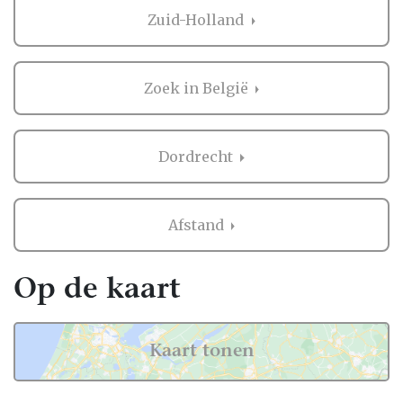
Nederland, dus ook in Dordrecht.
Zuid-Holland
Voor zowel Catering als vele andere
onderdelen voor de bruiloft kan je op
Trouwen.nl veel inspiratie vinden. En heb je
Zoek in België
iets gezien dat je aanspreekt? Dan kan je
direct contact opnemen bij de professional
in de buurt van Dordrecht. Handig hè?
Dordrecht
Ervaringen van andere bruidsparen met
Catering in Dordrecht
Afstand
Zaken regelen voor jullie bruiloft is erg
belangrijk. Het is dus niet zo gek dat je
Op de kaart
graag eerst ervaringen van andere
bruidsparen leest over Catering in
Dordrecht. Want zij hebben het live ervaren
Kaart tonen
en zijn natuurlijk kritische beoordelaars!
Daarom hebben wij bij elke professional op