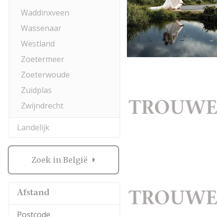
Waddinxveen
Wassenaar
Westland
Zoetermeer
Zoeterwoude
Zuidplas
Zwijndrecht
Landelijk
Zoek in België
Afstand