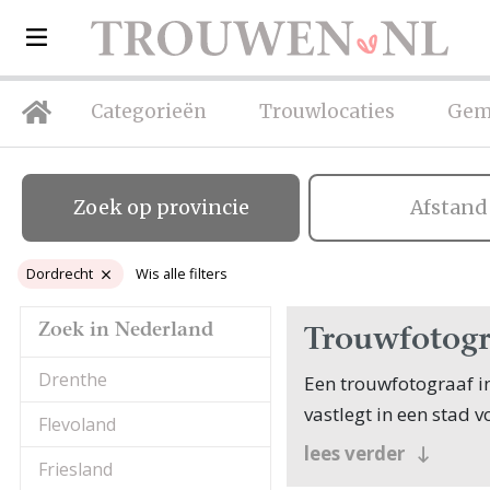
Categorieën
Trouwlocaties
Gem
Zoek op provincie
Afstand
Dordrecht
Wis alle filters
Zoek in Nederland
Trouwfotogr
Drenthe
Een trouwfotograaf i
vastlegt in een stad v
Flevoland
lees verder
Dordrecht, als oudste
Friesland