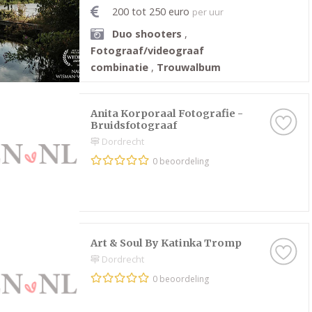
200 tot 250 euro
per uur
Duo shooters
,
Fotograaf/videograaf
combinatie
,
Trouwalbum
Anita Korporaal Fotografie -
Bruidsfotograaf
Dordrecht
0 beoordeling
Art & Soul By Katinka Tromp
Dordrecht
0 beoordeling