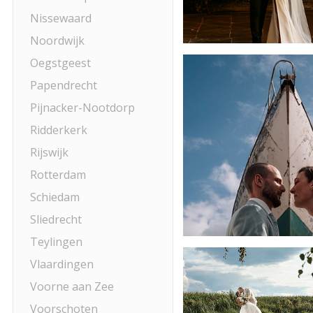
Nissewaard
Noordwijk
Oegstgeest
Papendrecht
Pijnacker-Nootdorp
Ridderkerk
Rijswijk
Rotterdam
Schiedam
Sliedrecht
Teylingen
Vlaardingen
Voorne aan Zee
Voorschoten