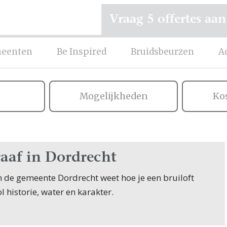
Vraag 5 offertes aan
eenten
Be Inspired
Bruidsbeurzen
A
Mogelijkheden
Ko
aaf in Dordrecht
n de gemeente Dordrecht weet hoe je een bruiloft
ol historie, water en karakter.
 stad van Holland, biedt een uniek decor voor