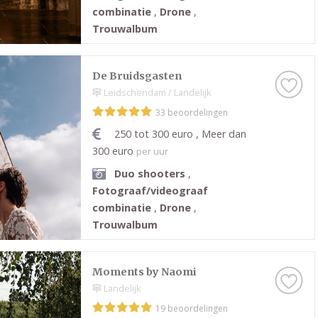
combinatie
,
Drone
,
Trouwalbum
De Bruidsgasten
Leidschendam / Landelijk
33 beoordelingen
250 tot 300 euro , Meer dan
300 euro
per uur
Duo shooters
,
Fotograaf/videograaf
combinatie
,
Drone
,
Trouwalbum
Moments by Naomi
Landelijk
19 beoordelingen