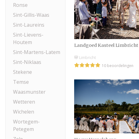
Ronse
Sint-Gillis-Waas
Sint-Laureins
Sint-Lievens-
Houtem
Landgoed Kasteel Limbricht
Sint-Martens-Latem
Limbricht
Sint-Niklaas
10 beoordelingen
Stekene
Temse
Waasmunster
Wetteren
Wichelen
Wortegem-
Petegem