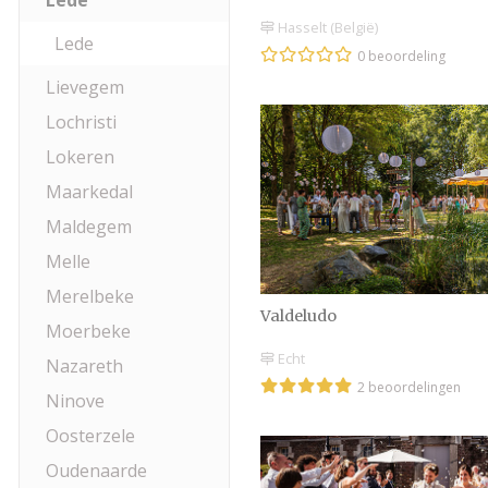
Lede
Hasselt (België)
Lede
0 beoordeling
Lievegem
Lochristi
Lokeren
Maarkedal
Maldegem
Melle
Merelbeke
Valdeludo
Moerbeke
Echt
Nazareth
2 beoordelingen
Ninove
Oosterzele
Oudenaarde