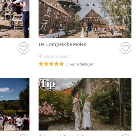
De Hompesche Molen
Stevensweert
3 beoordelingen