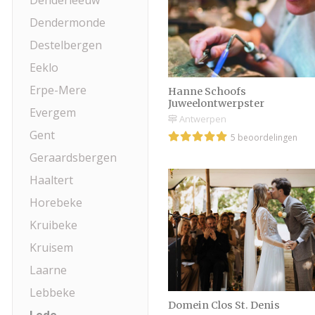
Denderleeuw
Dendermonde
Destelbergen
Eeklo
Erpe-Mere
Hanne Schoofs
Juweelontwerpster
Evergem
Antwerpen
Gent
5 beoordelingen
Geraardsbergen
Haaltert
Horebeke
Kruibeke
Kruisem
Laarne
Lebbeke
Domein Clos St. Denis