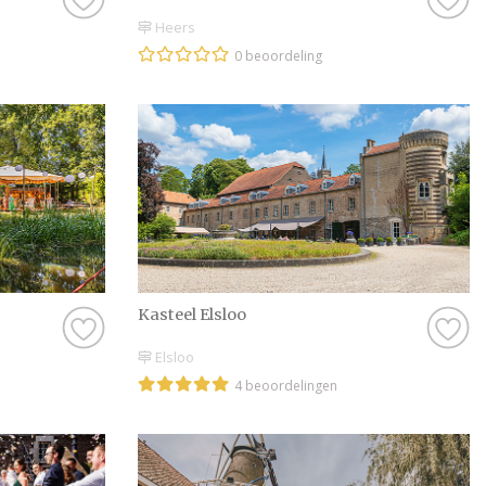
Heers
0 beoordeling
Kasteel Elsloo
Elsloo
4 beoordelingen