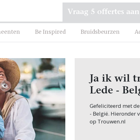
Vraag 5 offertes aan
eenten
Be Inspired
Bruidsbeurzen
A
Ja ik wil
Lede - Bel
Gefeliciteerd met d
- België. Hieronder 
op Trouwen.nl