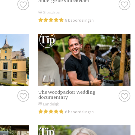
Auberge de Smockelaer
Slenaken
9 beoordelingen
The Woodpacker Wedding
documentary
Landelijk
6 beoordelingen