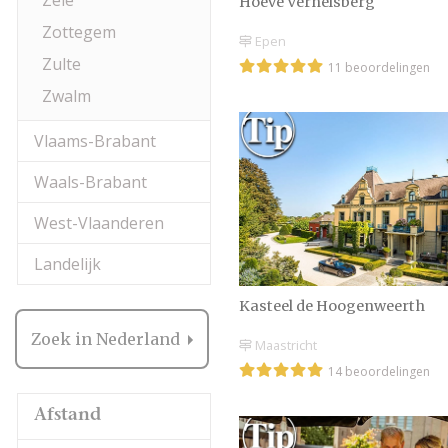
Zele
Hoeve Vernelsberg
Zottegem
Epen
Zulte
11 beoordelingen
Zwalm
Vlaams-Brabant
Waals-Brabant
West-Vlaanderen
Landelijk
Kasteel de Hoogenweerth
Zoek in Nederland
Maastricht
14 beoordelingen
Afstand