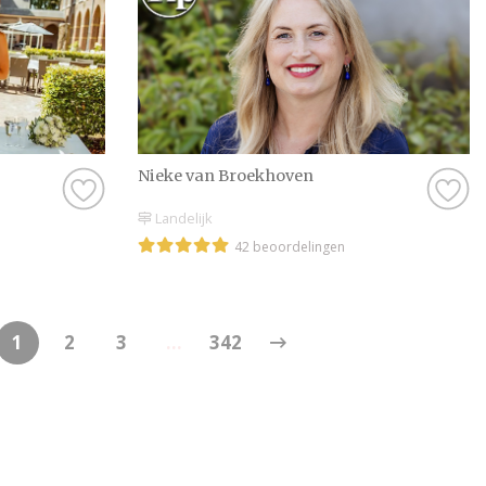
Nieke van Broekhoven
Landelijk
42 beoordelingen
1
2
3
...
342