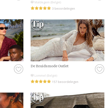
Maldegem (België)
3 beoordelingen
De Bruidsmode Outlet
Lommel (België)
157 beoordelingen