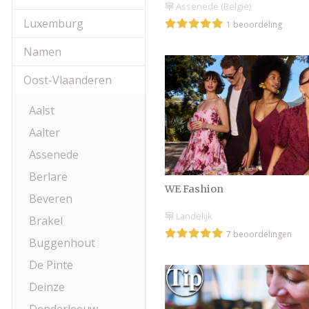
Assenede (België)
Luxemburg
1 beoordeling
Namen
Oost-Vlaanderen
Aalst
Aalter
Assenede
Berlare
WE Fashion
Beveren
Landelijk
Brakel
7 beoordelingen
Buggenhout
De Pinte
Deinze