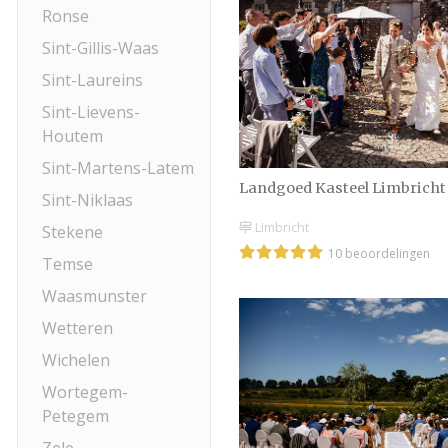
Ronse
Sint-Gillis-Waas
Sint-Laureins
Sint-Lievens-
Houtem
Sint-Martens-Latem
Landgoed Kasteel Limbricht
Sint-Niklaas
Limbricht
Stekene
10 beoordelingen
Temse
Waasmunster
Wetteren
Wichelen
Wortegem-
Petegem