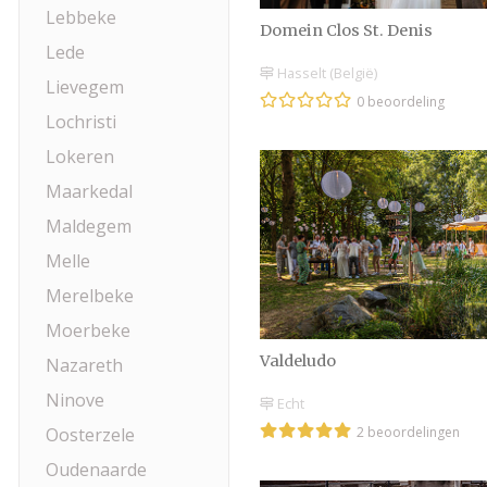
Lebbeke
Domein Clos St. Denis
Lede
Hasselt (België)
Lievegem
0 beoordeling
Lochristi
Lokeren
Maarkedal
Maldegem
Melle
Merelbeke
Moerbeke
Valdeludo
Nazareth
Ninove
Echt
Oosterzele
2 beoordelingen
Oudenaarde