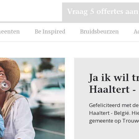
Vraag 5 offertes aan
eenten
Be Inspired
Bruidsbeurzen
A
Ja ik wil
Haaltert -
Gefeliciteerd met d
Haaltert - België. H
gemeente op Trouw