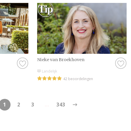
Nieke van Broekhoven
Landelijk
42 beoordelingen
1
2
3
...
343