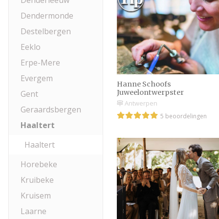
Denderleeuw
Dendermonde
Destelbergen
Eeklo
Erpe-Mere
Evergem
Hanne Schoofs
Juweelontwerpster
Gent
Antwerpen
Geraardsbergen
5 beoordelingen
Haaltert
Haaltert
Horebeke
Kruibeke
Kruisem
Laarne