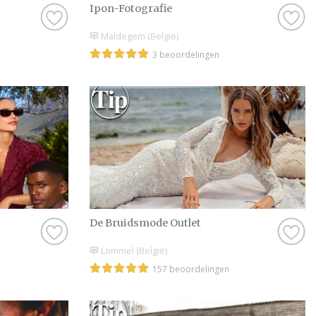
Ipon-Fotografie
Maldegem (België)
3 beoordelingen
De Bruidsmode Outlet
Lommel (België)
157 beoordelingen