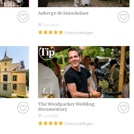
Auberge de Smockelaer
Slenaken
9 beoordelingen
The Woodpacker Wedding
documentary
Landelijk
6 beoordelingen