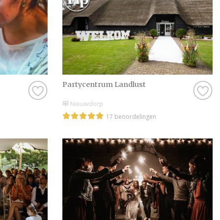
Partycentrum Landlust
Nieuwdorp
17 beoordelingen