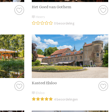
Het Goed van Gothem
Heers
0 beoordeling
Kasteel Elsloo
Elsloo
4 beoordelingen