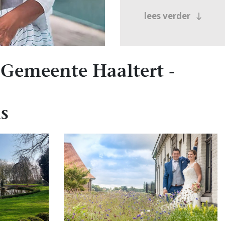
lees verder
Gemeente Haaltert -
s