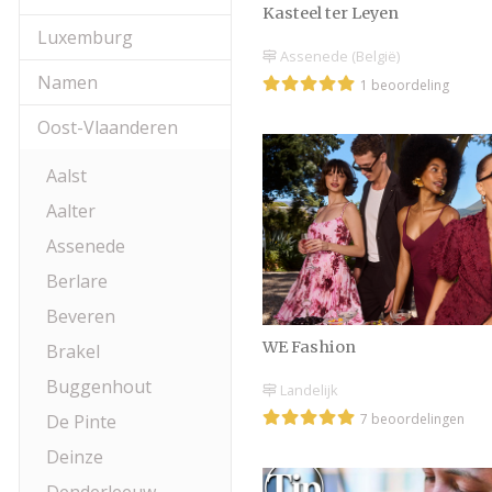
Kasteel ter Leyen
Luxemburg
Assenede (België)
Namen
1 beoordeling
Oost-Vlaanderen
Aalst
Aalter
Assenede
Berlare
Beveren
WE Fashion
Brakel
Buggenhout
Landelijk
De Pinte
7 beoordelingen
Deinze