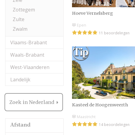
Zele
Zottegem
Hoeve Vernelsberg
Zulte
Epen
Zwalm
11 beoordelingen
Vlaams-Brabant
Waals-Brabant
West-Vlaanderen
Landelijk
Zoek in Nederland
Kasteel de Hoogenweerth
Maastricht
14 beoordelingen
Afstand