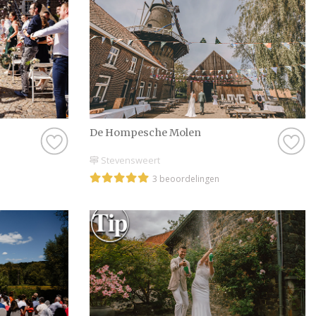
De Hompesche Molen
Stevensweert
3 beoordelingen