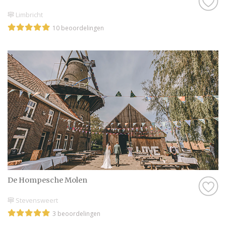
Limbricht
10 beoordelingen
De Hompesche Molen
Stevensweert
3 beoordelingen