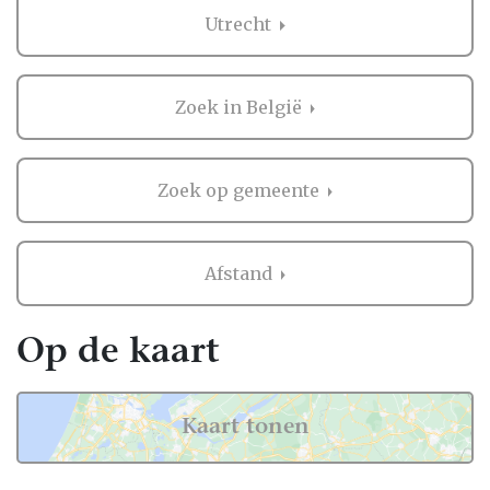
Touringcars in Utrecht
Utrecht
Zaken regelen voor jullie bruiloft is erg
belangrijk. Het is dus niet zo gek dat je
Zoek in België
graag eerst ervaringen van andere
bruidsparen leest over Touringcars in
Utrecht. Want zij hebben het live ervaren en
Zoek op gemeente
zijn natuurlijk kritische beoordelaars!
Daarom hebben wij bij elke professional op
Afstand
onze website een beoordeling van echte
bruidsparen staan. Indien deze al
beoordeeld is, natuurlijk. Soms vind je
Op de kaart
namelijk ook nieuwe professionals op onze
website, en dan is het misschien wel aan
jullie om de eerste beoordeling te schrijven!
Kaart tonen
Hoe dan ook, je kunt er zeker van zijn dat je
een geweldige ervaring krijgt met de