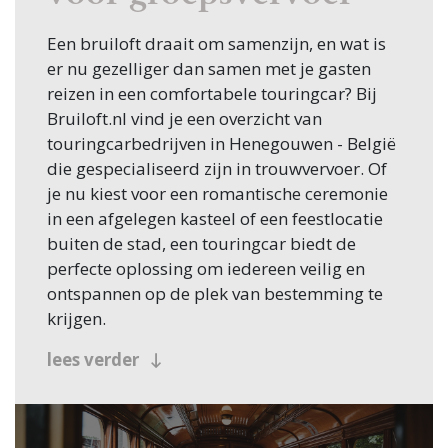
Een bruiloft draait om samenzijn, en wat is
er nu gezelliger dan samen met je gasten
reizen in een comfortabele touringcar? Bij
Bruiloft.nl vind je een overzicht van
touringcarbedrijven in Henegouwen - België
die gespecialiseerd zijn in trouwvervoer. Of
je nu kiest voor een romantische ceremonie
in een afgelegen kasteel of een feestlocatie
buiten de stad, een touringcar biedt de
perfecte oplossing om iedereen veilig en
ontspannen op de plek van bestemming te
krijgen.
Waarom een touringcar huren
lees verder
voor je bruiloft?
Het vervoer van gasten is vaak een