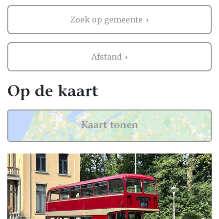
iedereen al in de stemming komen
Zoek op gemeente
voordat het feest begint.
Touringcarbedrijven in
Henegouwen - België:
Afstand
maatwerk voor jouw dag
Op de kaart
Henegouwen - België heeft een breed
aanbod aan touringcarbedrijven die
ervaring hebben met bruiloften. Of je nu een
Kaart tonen
compacte bus zoekt voor een kleine groep of
een luxe touringcar met plaats voor
tientallen gasten, je vindt altijd een
oplossing die past bij jouw wensen. Veel
bedrijven bieden bovendien extra services,
zoals een feestelijke aankleding van de bus
in jouw trouwthema of het regelen van
meerdere opstaplocaties.