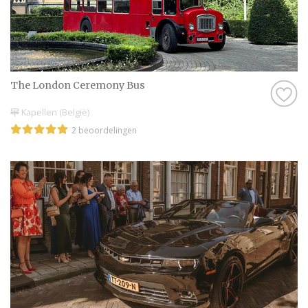
Maak jouw dag compleet met
professioneel vervoer
Een touringcar huren is meer dan alleen
praktisch; het maakt jouw bruiloft net dat
The London Ceremony Bus
beetje specialer. Stel je voor: je gasten
Kapellen (België)
stappen samen in een feestelijk versierde
2 beoordelingen
bus, compleet met een vrolijke chauffeur en
misschien zelfs een glaasje bubbels om te
proosten op de liefde. Bij Bruiloft.nl vind je
gemakkelijk een touringcarbedrijf dat jouw
dag vlekkeloos laat verlopen.