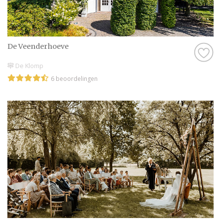
De Veenderhoeve
De Klomp
6 beoordelingen