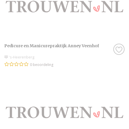
Pedicure en Manicurepraktijk Anney Veenhof
's-Heerenberg
0 beoordeling