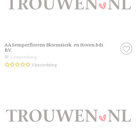
AA Semperflorens Bloemsierk. en Hoven.bdr.
B.V.
's-Heerenberg
0 beoordeling