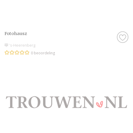
Fotohausz
's-Heerenberg
0 beoordeling