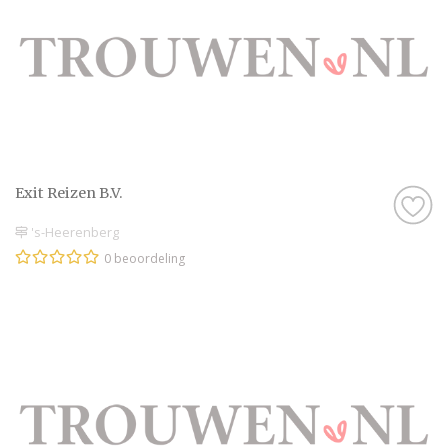
Exit Reizen B.V.
's-Heerenberg
0 beoordeling