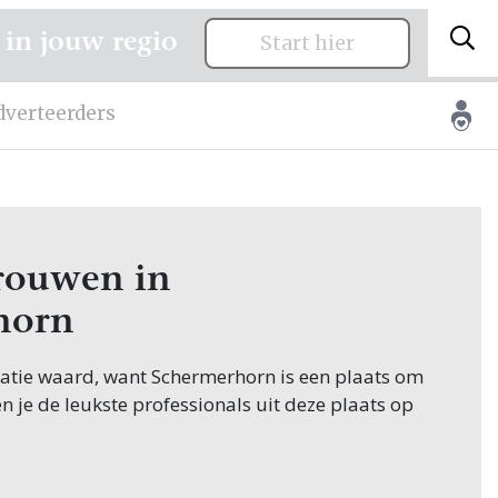
 in jouw regio
Start hier
dverteerders
trouwen in
horn
citatie waard, want Schermerhorn is een plaats om
en je de leukste professionals uit deze plaats op