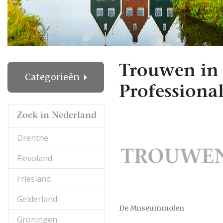
Trouwen in
Categorieën
Professional
Zoek in Nederland
Drenthe
Flevoland
Friesland
Gelderland
De Museummolen
Groningen