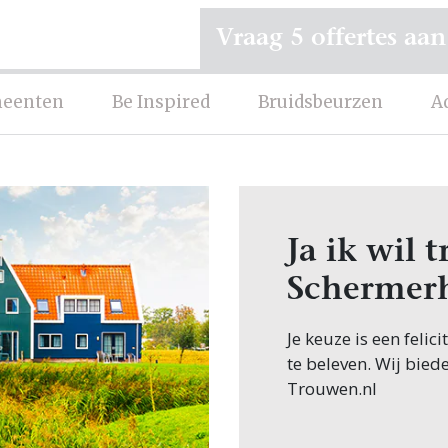
Vraag 5 offertes aan
eenten
Be Inspired
Bruidsbeurzen
A
Ja ik wil 
Schermer
Je keuze is een feli
te beleven. Wij bied
Trouwen.nl