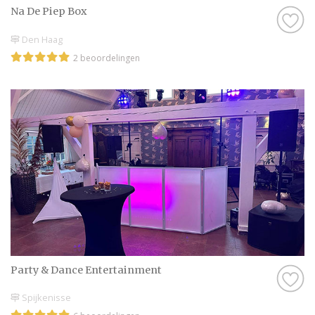
Na De Piep Box
Den Haag
2 beoordelingen
Party & Dance Entert​​ain​ment
Spijkenisse