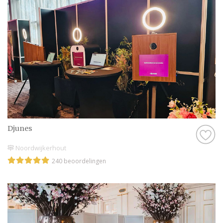
Daarom hebben wij bij elke professional op
onze website een beoordeling van echte
bruidsparen staan. Indien deze al
beoordeeld is, natuurlijk. Soms vind je
namelijk ook nieuwe professionals op onze
website, en dan is het misschien wel aan
jullie om de eerste beoordeling te schrijven!
Hoe dan ook, je kunt er zeker van zijn dat je
een geweldige ervaring krijgt met de
Djunes
Photobooth in Noordwijk op onze website.
Het zijn stuk voor stuk professionals die als
Noordwijkerhout
missie hebben om jullie een onvergetelijke
240 beoordelingen
dag te bezorgen.
Genieten van de leukste Photobooth in
Noordwijk
Zijn jullie er nog niet helemaal aan toe om