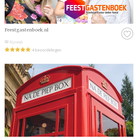
natuurlijk best wel belangrijk. Als je geen
goed gevoel hebt bij een professional, of het
klikt gewoon net even niet helemaal goed,
dan zijn er nog genoeg andere professionals
Feestgastenboek.nl
in Noordwijk te vinden, dus daar hoef je je
Rijswijk
echt geen zorgen over te maken.
4 beoordelingen
Kortom: gebruik Trouwen.nl als
zoekmachine voor de leukste Photobooth in
Noordwijk, of kruip met een kop thee op de
bank en scroll door onze leuke inspiratie-
artikelen heen. Droom alvast weg bij de
prachtige foto’s en sfeerbeelden en denk je
in hoe geweldig jullie bruiloft wordt met
behulp van alle informatie op Trouwen.nl!
Wij wensen jullie alvast een geweldige tijd
toe!