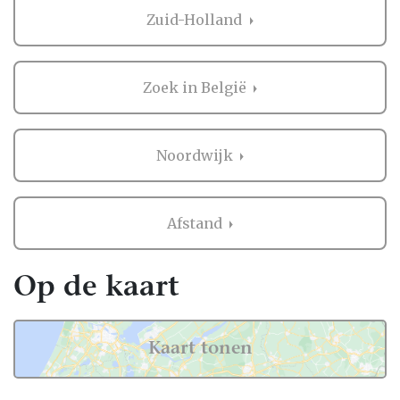
bruiloft in heel Nederland, dus ook in
Zuid-Holland
Noordwijk.
Voor zowel Photobooth als vele andere
onderdelen voor de bruiloft kan je op
Zoek in België
Trouwen.nl veel inspiratie vinden. En heb je
iets gezien dat je aanspreekt? Dan kan je
direct contact opnemen bij de professional
Noordwijk
in de buurt van Noordwijk. Handig hè?
Ervaringen van andere bruidsparen met
Afstand
Photobooth in Noordwijk
Zaken regelen voor jullie bruiloft is erg
Op de kaart
belangrijk. Het is dus niet zo gek dat je
graag eerst ervaringen van andere
bruidsparen leest over Photobooth in
Kaart tonen
Noordwijk. Want zij hebben het live ervaren
en zijn natuurlijk kritische beoordelaars!