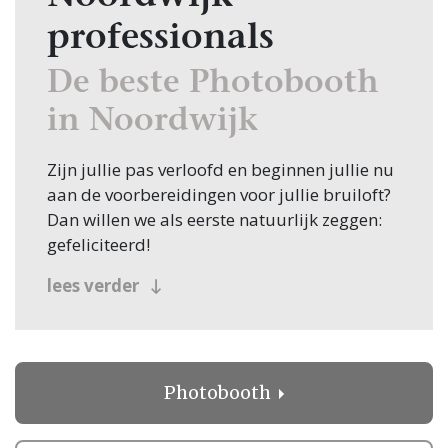
professionals
De beste Photobooth
in Noordwijk
Zijn jullie pas verloofd en beginnen jullie nu
aan de voorbereidingen voor jullie bruiloft?
Dan willen we als eerste natuurlijk zeggen:
gefeliciteerd!
Veel bruidsparen beginnen hun zoektocht
lees verder
naar Photobooth, en jullie zoeken dit
natuurlijk in Noordwijk! Nou, je bent op de
juiste plek beland, want op Trouwen.nl vind
je oneindig veel inspiratie voor alle facetten
Photobooth
van jullie bruiloft. Bovendien vind je op
Trouwen.nl alle professionals voor je