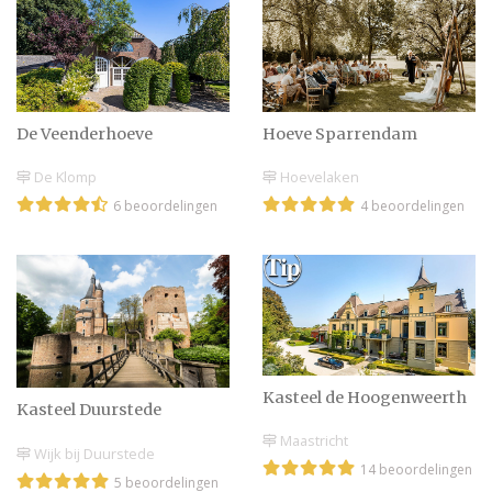
De Veenderhoeve
Hoeve Sparrendam
De Klomp
Hoevelaken
6 beoordelingen
4 beoordelingen
Kasteel de Hoogenweerth
Kasteel Duurstede
Maastricht
Wijk bij Duurstede
14 beoordelingen
5 beoordelingen