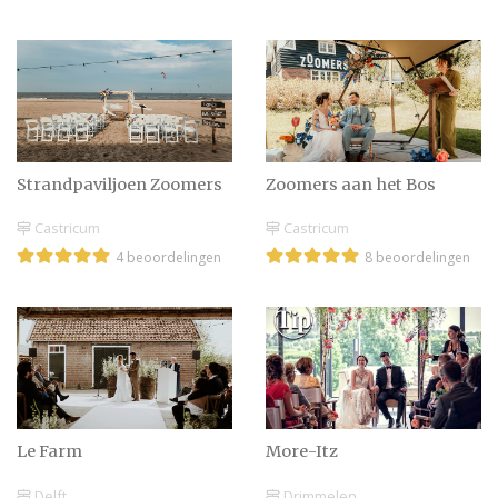
Strandpaviljoen Zoomers
Zoomers aan het Bos
Castricum
Castricum
4 beoordelingen
8 beoordelingen
Le Farm
More-Itz
Delft
Drimmelen