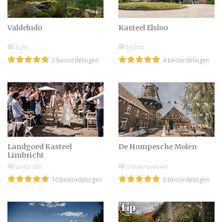
Valdeludo
Kasteel Elsloo
Echt
Elsloo
2 beoordelingen
4 beoordelingen
Landgoed Kasteel
De Hompesche Molen
Limbricht
Limbricht
Stevensweert
10 beoordelingen
3 beoordelingen