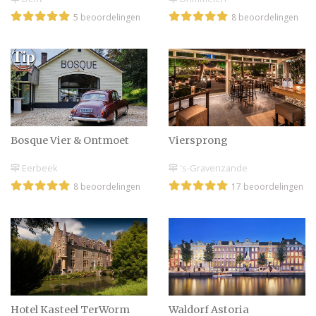
5 beoordelingen
8 beoordelingen
Bosque Vier & Ontmoet
Viersprong
Eerbeek
's-Gravenzande
8 beoordelingen
17 beoordelingen
Hotel Kasteel TerWorm
Waldorf Astoria