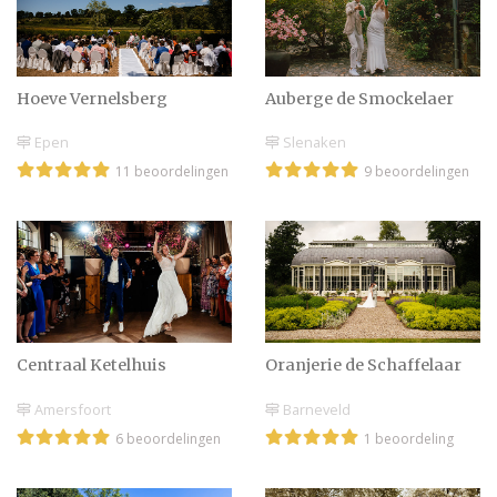
Hoeve Vernelsberg
Auberge de Smockelaer
Epen
Slenaken
11 beoordelingen
9 beoordelingen
Centraal Ketelhuis
Oranjerie de Schaffelaar
Amersfoort
Barneveld
6 beoordelingen
1 beoordeling