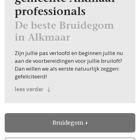
professionals
De beste Bruidegom
in Alkmaar
Zijn jullie pas verloofd en beginnen jullie nu
aan de voorbereidingen voor jullie bruiloft?
Dan willen we als eerste natuurlijk zeggen:
gefeliciteerd!
Veel bruidsparen beginnen hun zoektocht
lees verder
naar Bruidegom, en jullie zoeken dit
natuurlijk in Alkmaar! Nou, je bent op de
juiste plek beland, want op Trouwen.nl vind
je oneindig veel inspiratie voor alle facetten
Bruidegom
van jullie bruiloft. Bovendien vind je op
Trouwen.nl alle professionals voor je