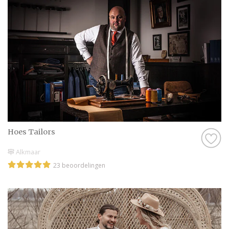
Daarom hebben wij bij elke professional op
onze website een beoordeling van echte
bruidsparen staan. Indien deze al
beoordeeld is, natuurlijk. Soms vind je
namelijk ook nieuwe professionals op onze
website, en dan is het misschien wel aan
jullie om de eerste beoordeling te schrijven!
Hoe dan ook, je kunt er zeker van zijn dat je
een geweldige ervaring krijgt met de
Hoes Tailors
Bruidegom in Alkmaar op onze website. Het
zijn stuk voor stuk professionals die als
Alkmaar
missie hebben om jullie een onvergetelijke
23 beoordelingen
dag te bezorgen.
Genieten van de leukste Bruidegom in
Alkmaar
Zijn jullie er nog niet helemaal aan toe om