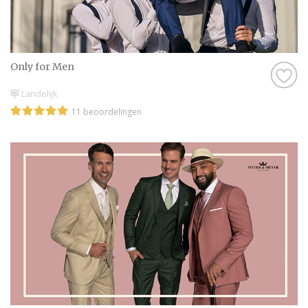
natuurlijk best wel belangrijk. Als je geen
goed gevoel hebt bij een professional, of het
klikt gewoon net even niet helemaal goed,
dan zijn er nog genoeg andere professionals
Only for Men
in Alkmaar te vinden, dus daar hoef je je
Landelijk
echt geen zorgen over te maken.
11 beoordelingen
Kortom: gebruik Trouwen.nl als
zoekmachine voor de leukste Bruidegom in
Alkmaar, of kruip met een kop thee op de
bank en scroll door onze leuke inspiratie-
artikelen heen. Droom alvast weg bij de
prachtige foto’s en sfeerbeelden en denk je
in hoe geweldig jullie bruiloft wordt met
behulp van alle informatie op Trouwen.nl!
Wij wensen jullie alvast een geweldige tijd
toe!