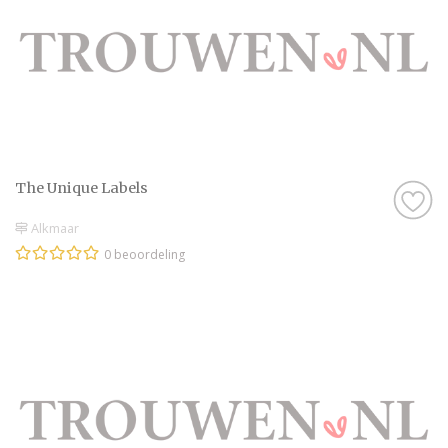
The Unique Labels
Alkmaar
0 beoordeling