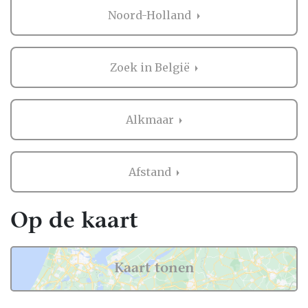
bruiloft in heel Nederland, dus ook in
Noord-Holland
Alkmaar.
Voor zowel Bruidegom als vele andere
onderdelen voor de bruiloft kan je op
Zoek in België
Trouwen.nl veel inspiratie vinden. En heb je
iets gezien dat je aanspreekt? Dan kan je
direct contact opnemen bij de professional
Alkmaar
in de buurt van Alkmaar. Handig hè?
Ervaringen van andere bruidsparen met
Afstand
Bruidegom in Alkmaar
Zaken regelen voor jullie bruiloft is erg
Op de kaart
belangrijk. Het is dus niet zo gek dat je
graag eerst ervaringen van andere
bruidsparen leest over Bruidegom in
Kaart tonen
Alkmaar. Want zij hebben het live ervaren en
zijn natuurlijk kritische beoordelaars!