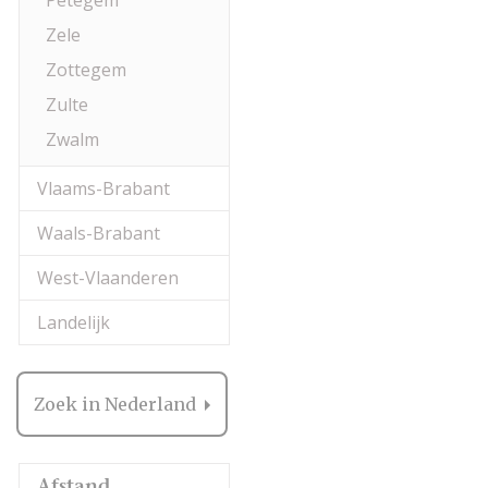
Petegem
Zele
Zottegem
Zulte
Zwalm
Vlaams-Brabant
Waals-Brabant
West-Vlaanderen
Landelijk
Zoek in Nederland