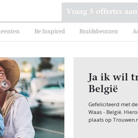
Vraag 5 offertes aan
eenten
Be Inspired
Bruidsbeurzen
A
Ja ik wil 
België
Gefeliciteerd met de
Waas - België. Hiero
plaats op Trouwen.n