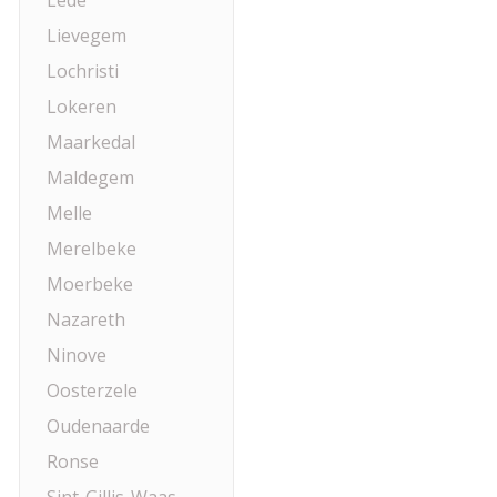
Lede
Lievegem
Lochristi
Lokeren
Maarkedal
Maldegem
Melle
Merelbeke
Moerbeke
Nazareth
Ninove
Oosterzele
Oudenaarde
Ronse