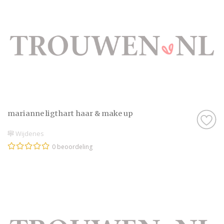
marianne ligthart haar & make up
Wijdenes
0 beoordeling