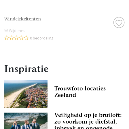
Windcirkeltenten
Wijdenes
0 beoordeling
Inspiratie
Trouwfoto locaties
Zeeland
Veiligheid op je bruiloft:
zo voorkom je diefstal,
inbraak en ongenode