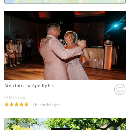
en zijn natuurlijk kritische beoordelaars!
Daarom hebben wij bij elke professional op
onze website een beoordeling van echte
bruidsparen staan. Indien deze al
beoordeeld is, natuurlijk. Soms vind je
namelijk ook nieuwe professionals op onze
website, en dan is het misschien wel aan
jullie om de eerste beoordeling te schrijven!
Hoe dan ook, je kunt er zeker van zijn dat je
een geweldige ervaring krijgt met de
Step into the Spotlights
Vrijgezellenfeest in Maarssen op onze
website. Het zijn stuk voor stuk
Maarssen
professionals die als missie hebben om
13 beoordelingen
jullie een onvergetelijke dag te bezorgen.
Genieten van de leukste Vrijgezellenfeest
in Maarssen