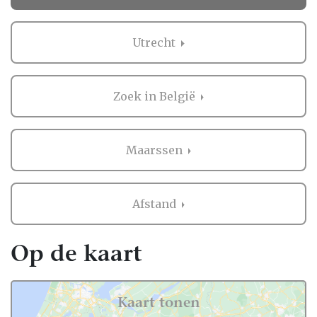
Trouwen.nl alle professionals voor je
bruiloft in heel Nederland, dus ook in
Utrecht
Maarssen.
Voor zowel Vrijgezellenfeest als vele andere
onderdelen voor de bruiloft kan je op
Zoek in België
Trouwen.nl veel inspiratie vinden. En heb je
iets gezien dat je aanspreekt? Dan kan je
direct contact opnemen bij de professional
Maarssen
in de buurt van Maarssen. Handig hè?
Ervaringen van andere bruidsparen met
Afstand
Vrijgezellenfeest in Maarssen
Zaken regelen voor jullie bruiloft is erg
Op de kaart
belangrijk. Het is dus niet zo gek dat je
graag eerst ervaringen van andere
bruidsparen leest over Vrijgezellenfeest in
Kaart tonen
Maarssen. Want zij hebben het live ervaren