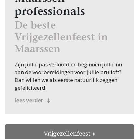
professionals
De beste
Vrijgezellenfeest in
Maarssen
Zijn jullie pas verloofd en beginnen jullie nu
aan de voorbereidingen voor jullie bruiloft?
Dan willen we als eerste natuurlijk zeggen:
gefeliciteerd!
Veel bruidsparen beginnen hun zoektocht
lees verder
naar Vrijgezellenfeest, en jullie zoeken dit
natuurlijk in Maarssen! Nou, je bent op de
juiste plek beland, want op Trouwen.nl vind
je oneindig veel inspiratie voor alle facetten
Vrijgezellenfeest
van jullie bruiloft. Bovendien vind je op