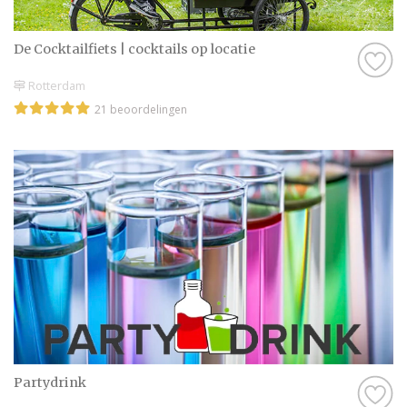
alvast een geweldige tijd toe!
De Cocktailfiets | cocktails op locatie
Rotterdam
21 beoordelingen
Partydrink