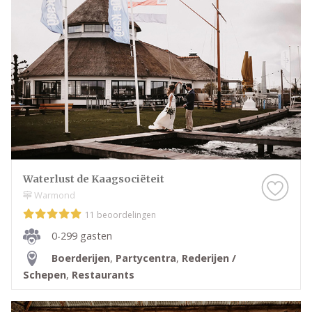
Op deze pagina vergelijk je eenvoudig alle
trouwlocaties in Teylingen. Bekijk de verschillende
plekken, ontdek welke sfeer het beste bij jullie
bruiloft past en plan een bezichtiging bij de locatie
die aansluit bij jouw wensen.
Waterlust de Kaagsociëteit
Warmond
11 beoordelingen
0-299 gasten
Boerderijen
,
Partycentra
,
Rederijen /
Schepen
,
Restaurants