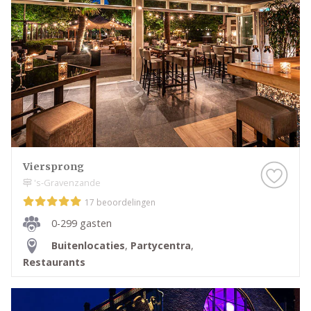
Viersprong
's-Gravenzande
17 beoordelingen
0-299 gasten
Buitenlocaties
,
Partycentra
,
Restaurants