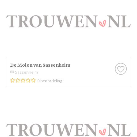
De Molen van Sassenheim
Sassenheim
0 beoordeling