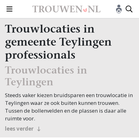
Trouwlocaties in
gemeente Teylingen
professionals
Trouwlocaties in
Teylingen
Steeds vaker kiezen bruidsparen een trouwlocatie in
Teylingen waar ze ook buiten kunnen trouwen.
Tussen de bollenvelden en de plassen is daar alle
ruimte voor.
De gemeente bundelt Sassenheim, Voorhout en
lees verder
Warmond, met de eeuwenoude Ruïne van Teylingen