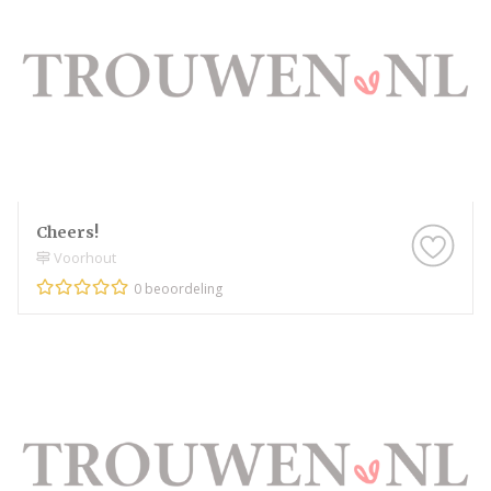
Cheers!
Voorhout
0 beoordeling