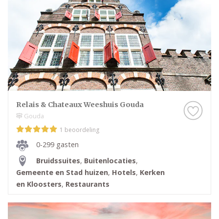
Relais & Chateaux Weeshuis Gouda
Gouda
1 beoordeling
0-299 gasten
Bruidssuites
,
Buitenlocaties
,
Gemeente en Stad huizen
,
Hotels
,
Kerken
en Kloosters
,
Restaurants