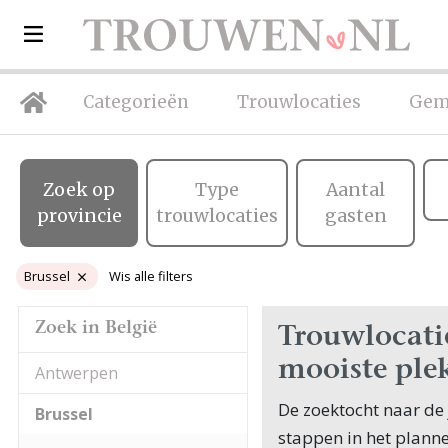
Categorieën
Trouwlocaties
Gem
Zoek op
Type
Aantal
provincie
trouwlocaties
gasten
Brussel
Wis alle filters
Zoek in België
Trouwlocatie
mooiste ple
Antwerpen
De zoektocht naar de 
Brussel
stappen in het plannen