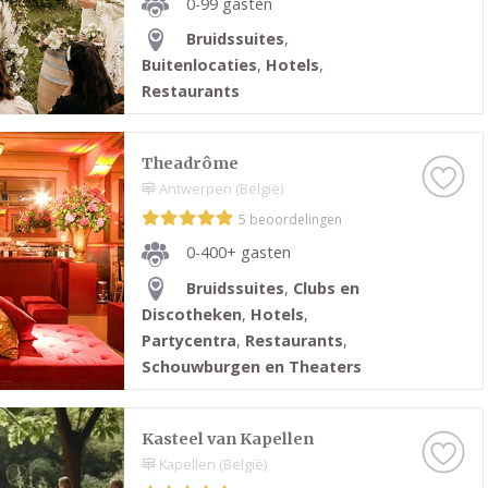
0-99 gasten
Bruidssuites
,
Buitenlocaties
,
Hotels
,
Restaurants
Theadrôme
Antwerpen (België)
5 beoordelingen
0-400+ gasten
Bruidssuites
,
Clubs en
Discotheken
,
Hotels
,
Partycentra
,
Restaurants
,
Schouwburgen en Theaters
Kasteel van Kapellen
Kapellen (België)