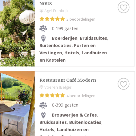
NOUS
Agel Frankrijk
3 beoordelingen
0-199 gasten
Boerderijen
,
Bruidssuites
,
Buitenlocaties
,
Forten en
Vestingen
,
Hotels
,
Landhuizen
en Kastelen
Restaurant Café Modern
Voeren (België)
4 beoordelingen
0-399 gasten
Brouwerijen & Cafes
,
Bruidssuites
,
Buitenlocaties
,
Hotels
,
Landhuizen en