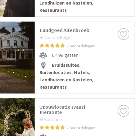
Landhuizen en Kastelen
,
Restaurants
Landgoed Altenbroek
Voeren (België)
2 beoordelingen
0-199 gasten
Bruidssuites
,
Buitenlocaties
,
Hotels
,
Landhuizen en Kastelen
,
Restaurants
Trouwlocatie I Muri
Piemonte
Bonvicino
2 beoordelingen