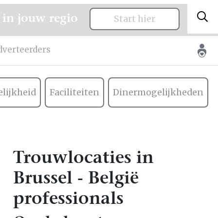
 in jouw regio
Start hier
dverteerders
lijkheid
Faciliteiten
Dinermogelijkheden
Trouwlocaties in
Brussel - België
professionals