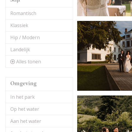
Stijl
Romantisch
Klassiek
Hip / Modern
Landelijk
Alles tonen
Omgeving
In het park
Op het water
Aan het water