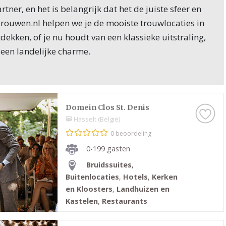
rtner, en het is belangrijk dat het de juiste sfeer en
j Trouwen.nl helpen we je de mooiste trouwlocaties in
tdekken, of je nu houdt van een klassieke uitstraling,
 een landelijke charme.
e is meer dan alleen een mooie plek. Het is een ruimte
feer van de dag en het gevoel dat je aan je gasten wilt
 droomt van een kasteel met een feeërieke uitstraling
in de stad, de locatie moet perfect passen bij jouw visie
Domein Clos St. Denis
Hasselt (België)
 Trouwen.nl vind je een breed scala aan trouwlocaties
0 beoordeling
rmante en romantische tot moderne en luxe opties.
0-199 gasten
locaties in Brussel - België
Bruidssuites
,
Buitenlocaties
,
Hotels
,
Kerken
ire trouwlocaties in Brussel - België die de perfecte
en Kloosters
,
Landhuizen en
lke bruiloft. Enkele veelvoorkomende opties zijn:
Kastelen
,
Restaurants
goederen: De klassieke keuze voor een luxe en