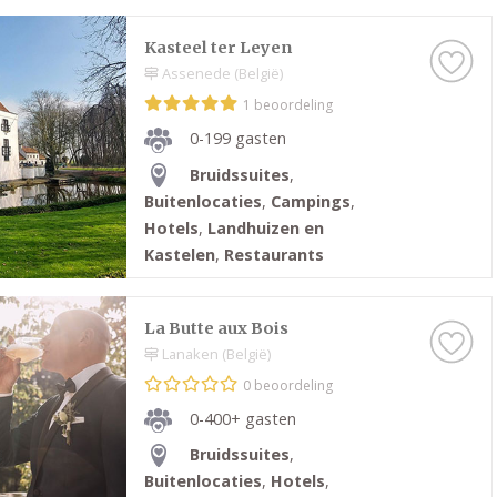
ces.
Kasteel ter Leyen
Assenede (België)
1 beoordeling
0-199 gasten
Bruidssuites
,
Buitenlocaties
,
Campings
,
Hotels
,
Landhuizen en
Kastelen
,
Restaurants
La Butte aux Bois
Lanaken (België)
0 beoordeling
0-400+ gasten
Bruidssuites
,
Buitenlocaties
,
Hotels
,