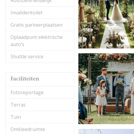
Rolstoelvriendelijk
Invalidentoilet
Gratis parkeerplaatsen
Oplaadpunt elektrische
auto’s
Shuttle service
Faciliteiten
Fotoreportage
Terras
Tuin
Omkleedruimte