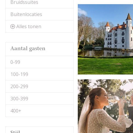
begeleiden in het pro
Bruidssuites
Buitenlocaties
Alles tonen
Aantal gasten
0-99
100-199
200-299
300-399
400+