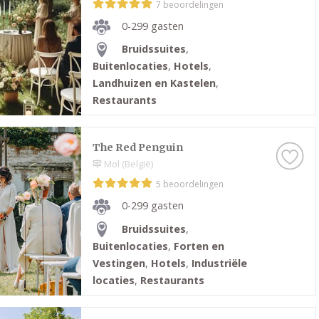
7 beoordelingen
0-299 gasten
Bruidssuites
,
Buitenlocaties
,
Hotels
,
Landhuizen en Kastelen
,
Restaurants
The Red Penguin
Mol (België)
5 beoordelingen
0-299 gasten
Bruidssuites
,
Buitenlocaties
,
Forten en
Vestingen
,
Hotels
,
Industriële
locaties
,
Restaurants