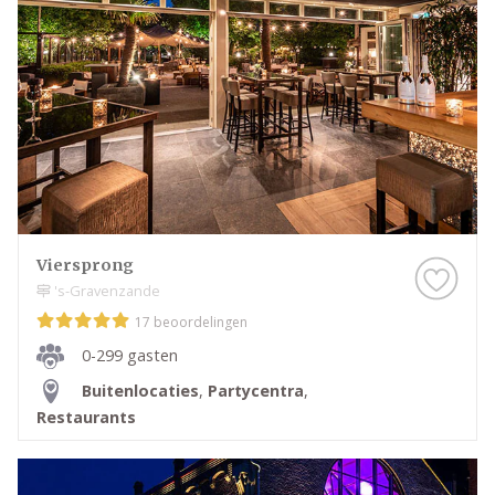
Viersprong
's-Gravenzande
17 beoordelingen
0-299 gasten
Buitenlocaties
,
Partycentra
,
Restaurants