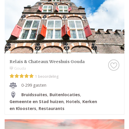
Relais & Chateaux Weeshuis Gouda
Gouda
1 beoordeling
0-299 gasten
Bruidssuites
,
Buitenlocaties
,
Gemeente en Stad huizen
,
Hotels
,
Kerken
en Kloosters
,
Restaurants