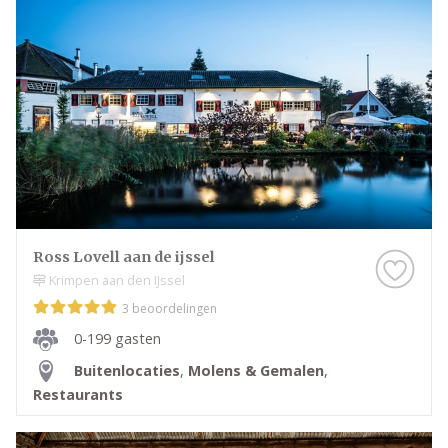
bereikbaarheid, want beide bepalen hoe de dag
verloopt. Veel plekken combineren binnen en buiten,
zodat je bij elk seizoen goed zit en niemand in de
kou staat.
Op deze pagina vergelijk je eenvoudig alle
trouwlocaties in Krimpen aan den IJssel. Bekijk de
verschillende plekken, ontdek welke sfeer het beste
bij jullie bruiloft past en plan een bezichtiging bij de
locatie die aansluit bij jouw wensen.
Ross Lovell aan de ijssel
Krimpen aan den IJssel
3 beoordelingen
0-199 gasten
Buitenlocaties
,
Molens & Gemalen
,
Restaurants