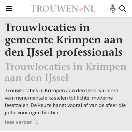
Trouwlocaties in
gemeente Krimpen aan
den IJssel professionals
Trouwlocaties in Krimpen
aan den IJssel
Trouwlocaties in Krimpen aan den IJssel varieren
van monumentale kastelen tot lichte, moderne
feestzalen. De keuze hangt vooral af van de sfeer die
jullie voor ogen hebben.
De gemeente ligt aan de Hollandse IJssel, waar de
lees verder
imposante Algerakering het water bij storm keert en