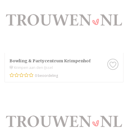
Bowling & Partycentrum Krimpenhof
Krimpen aan den IJssel
0 beoordeling