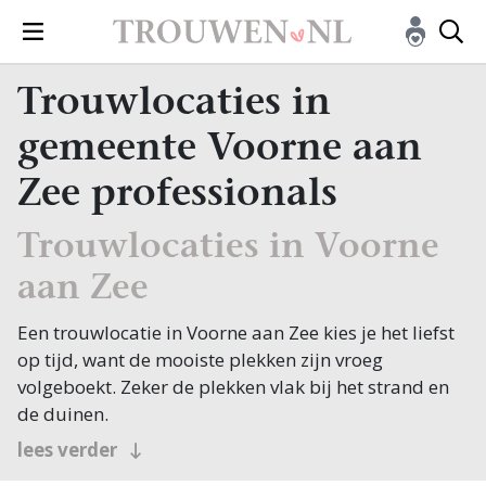
Trouwlocaties in
gemeente Voorne aan
Zee professionals
Trouwlocaties in Voorne
aan Zee
Een trouwlocatie in Voorne aan Zee kies je het liefst
op tijd, want de mooiste plekken zijn vroeg
volgeboekt. Zeker de plekken vlak bij het strand en
de duinen.
Deze jonge gemeente bundelt Brielle, Hellevoetsluis
lees verder
en Westvoorne, met vestingsteden vol historie en de