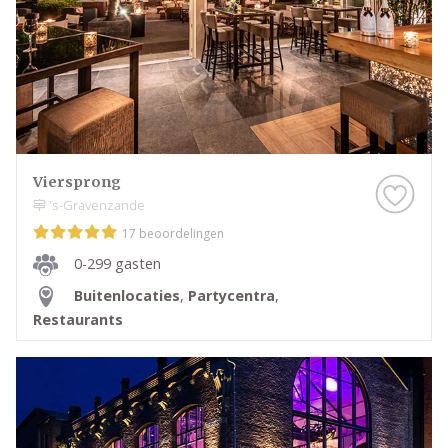
Viersprong
's-Gravenzande
17 beoordelingen
0-299 gasten
Buitenlocaties
,
Partycentra
,
Restaurants