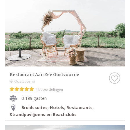
Op deze pagina vergelijk je eenvoudig alle
trouwlocaties in Voorne aan Zee. Bekijk de
verschillende plekken, ontdek welke sfeer het beste
bij jullie bruiloft past en plan een bezichtiging bij de
locatie die aansluit bij jouw wensen.
Restaurant Aan Zee Oostvoorne
Oostvoorne
4 beoordelingen
0-199 gasten
Bruidssuites
,
Hotels
,
Restaurants
,
Strandpaviljoens en Beachclubs