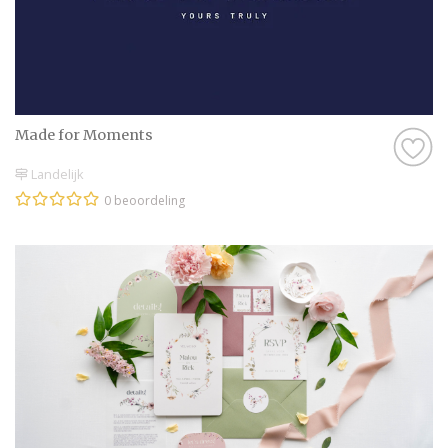
zoekmachine voor de leukste Trouwkaarten
in Buinen, of kruip met een kop thee op de
bank en scroll door onze leuke inspiratie-
artikelen heen. Droom alvast weg bij de
prachtige foto’s en sfeerbeelden en denk je
in hoe geweldig jullie bruiloft wordt met
Made for Moments
behulp van alle informatie op Trouwen.nl!
Landelijk
Wij wensen jullie alvast een geweldige tijd
toe!
0 beoordeling