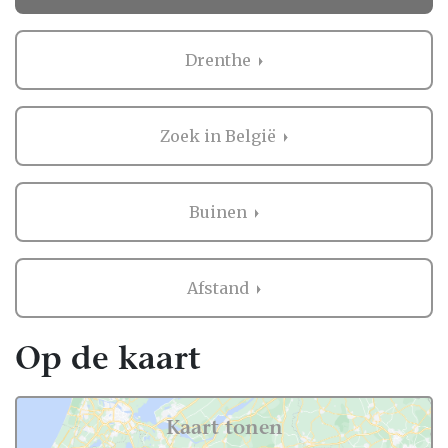
Ervaringen van andere bruidsparen met
Trouwkaarten in Buinen
Drenthe
Zaken regelen voor jullie bruiloft is erg
belangrijk. Het is dus niet zo gek dat je
Zoek in België
graag eerst ervaringen van andere
bruidsparen leest over Trouwkaarten in
Buinen. Want zij hebben het live ervaren en
Buinen
zijn natuurlijk kritische beoordelaars!
Daarom hebben wij bij elke professional op
Afstand
onze website een beoordeling van echte
bruidsparen staan. Indien deze al
beoordeeld is, natuurlijk. Soms vind je
Op de kaart
namelijk ook nieuwe professionals op onze
website, en dan is het misschien wel aan
jullie om de eerste beoordeling te schrijven!
Kaart tonen