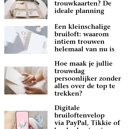
ics: Gouden of zilveren foliedruk geeft een luxe
trouwkaarten? De
je kaarten.
ideale planning
rouwkaarten in Brussel - België
Een kleinschalige
nl
bruiloft: waarom
ige of een luxe trouwkaart zoekt, bij Trouwen.nl
intiem trouwen
aart voor jouw bruiloft. Met de vele opties voor
helemaal van nu is
moderne ontwerpen, kun je er zeker van zijn dat
 bij de stijl van je bruiloft. Je kunt de kaarten
Hoe maak je jullie
tellen via de professionals op onze website en
trouwdag
en.
persoonlijker zonder
alles over de top te
trekken?
Digitale
bruiloftenvelop
via PayPal, Tikkie of