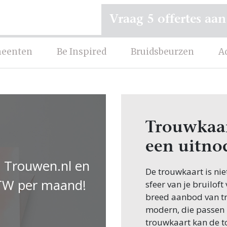
Vraag 5 offertes aan
eenten
Be Inspired
Bruidsbeurzen
A
Trouwkaart
een uitnod
 Trouwen.nl en
De trouwkaart is ni
 BTW per maand!
sfeer van je bruiloft
breed aanbod van tro
modern, die passen b
trouwkaart kan de to