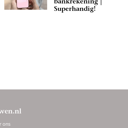
bankrekening |
Superhandig!
wen.nl
r ons