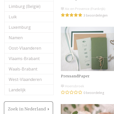
Limburg (België)
Aix en Provence (Frankrijk)
3 beoordelingen
Luik
Luxemburg
Namen
Oost-Vlaanderen
Vlaams-Brabant
Waals-Brabant
PressandPaper
West-Vlaanderen
Hoensbroek
Landelijk
0 beoordeling
Zoek in Nederland