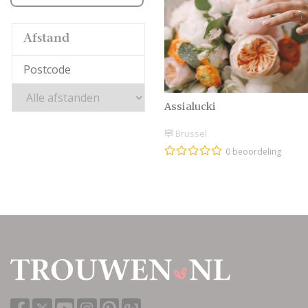
Afstand
Assialucki
Brussel
0 beoordeling