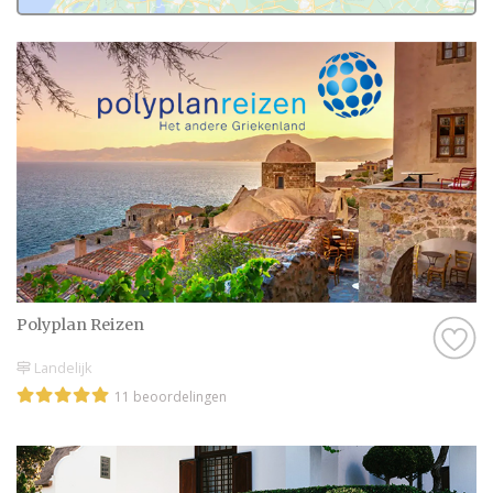
bruidsparen leest over Trouwen in het
buitenland in Haarlemmermeer. Want zij
hebben het live ervaren en zijn natuurlijk
kritische beoordelaars!
Daarom hebben wij bij elke professional op
onze website een beoordeling van echte
bruidsparen staan. Indien deze al
beoordeeld is, natuurlijk. Soms vind je
namelijk ook nieuwe professionals op onze
website, en dan is het misschien wel aan
jullie om de eerste beoordeling te schrijven!
Polyplan Reizen
Hoe dan ook, je kunt er zeker van zijn dat je
Landelijk
een geweldige ervaring krijgt met de
11 beoordelingen
Trouwen in het buitenland in
Haarlemmermeer op onze website. Het zijn
stuk voor stuk professionals die als missie