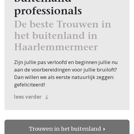
professionals
De beste Trouwen in
het buitenland in
Haarlemmermeer
Zijn jullie pas verloofd en beginnen jullie nu
aan de voorbereidingen voor jullie bruiloft?
Dan willen we als eerste natuurlijk zeggen:
gefeliciteerd!
Veel bruidsparen beginnen hun zoektocht
lees verder
naar Trouwen in het buitenland, en jullie
zoeken dit natuurlijk in Haarlemmermeer!
Nou, je bent op de juiste plek beland, want
op Trouwen.nl vind je oneindig veel
Trouwen in het buitenland
inspiratie voor alle facetten van jullie