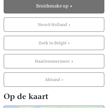
direct contact opnemen bij de professional
Bruidsmake up
in de buurt van Haarlemmermeer. Handig
hè?
Ervaringen van andere bruidsparen met
Noord-Holland
Bruidsmake up in Haarlemmermeer
Zaken regelen voor jullie bruiloft is erg
Zoek in België
belangrijk. Het is dus niet zo gek dat je
graag eerst ervaringen van andere
bruidsparen leest over Bruidsmake up in
Haarlemmermeer
Haarlemmermeer. Want zij hebben het live
ervaren en zijn natuurlijk kritische
beoordelaars!
Afstand
Daarom hebben wij bij elke professional op
onze website een beoordeling van echte
Op de kaart
bruidsparen staan. Indien deze al
beoordeeld is, natuurlijk. Soms vind je