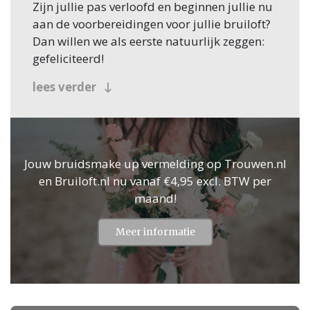
Zijn jullie pas verloofd en beginnen jullie nu
aan de voorbereidingen voor jullie bruiloft?
Dan willen we als eerste natuurlijk zeggen:
gefeliciteerd!
Veel bruidsparen beginnen hun zoektocht
lees verder
naar Bruidsmake up, en jullie zoeken dit
natuurlijk in Haarlemmermeer! Nou, je bent
op de juiste plek beland, want op
Trouwen.nl vind je oneindig veel inspiratie
Jouw bruidsmake up vermelding op Trouwen.nl
voor alle facetten van jullie bruiloft.
en Bruiloft.nl nu vanaf €4,95 excl. BTW per
Bovendien vind je op Trouwen.nl alle
maand!
professionals voor je bruiloft in heel
Nederland, dus ook in Haarlemmermeer.
Meer informatie
Voor zowel Bruidsmake up als vele andere
onderdelen voor de bruiloft kan je op
Trouwen.nl veel inspiratie vinden. En heb je
iets gezien dat je aanspreekt? Dan kan je