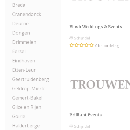
Breda
Cranendonck
Deurne
Blush Weddings & Events
Dongen
Schijndel
Drimmelen
0 beoordeling
Eersel
Eindhoven
Etten-Leur
Geertruidenberg
Geldrop-Mierlo
Gemert-Bakel
Gilze en Rijen
Brilliant Events
Goirle
Halderberge
Schijndel