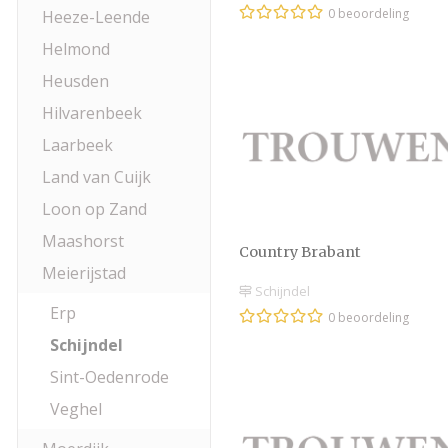
0 beoordeling
Heeze-Leende
Helmond
Heusden
Hilvarenbeek
Laarbeek
Land van Cuijk
Loon op Zand
Maashorst
Country Brabant
Meierijstad
Schijndel
Erp
0 beoordeling
Schijndel
Sint-Oedenrode
Veghel