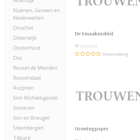
Moerdijk
Nuenen, Gerwen en
Nederwetten
Oirschot
De Smaakmobiel
Oisterwijk
Schijndel
Oosterhout
0 beoordeling
Oss
Reusel-de Mierden
Roosendaal
Rucphen
Sint-Michielsgestel
Someren
Son en Breugel
Steenbergen
Growingpaper
Tilburg