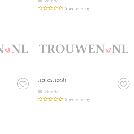
Schijndel
0 beoordeling
Het en Heads
Schijndel
0 beoordeling