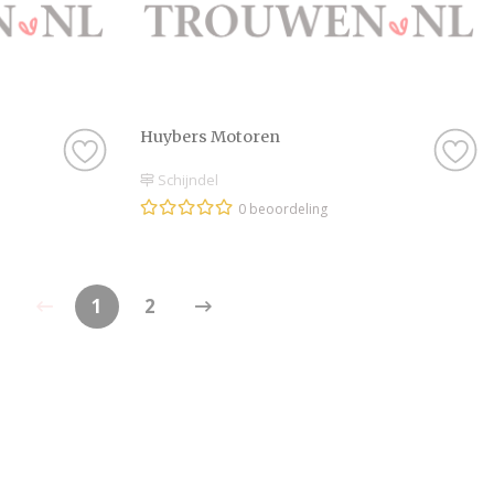
Huybers Motoren
Schijndel
0 beoordeling
1
2