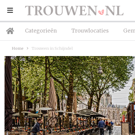
Categorieën
Trouwlocaties
Gem
Home
Trouwen in Schijndel