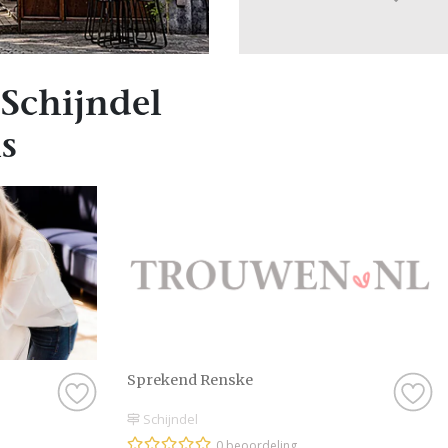
Schijndel
s
Sprekend Renske
Schijndel
0 beoordeling