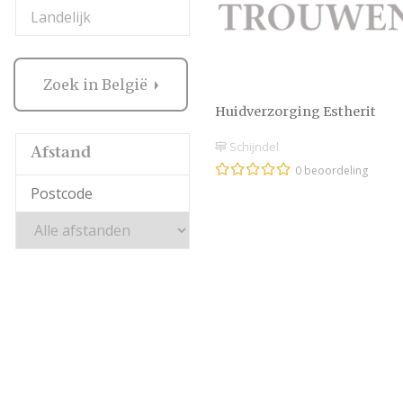
Landelijk
Zoek in België
Huidverzorging Estherit
Schijndel
Afstand
0 beoordeling