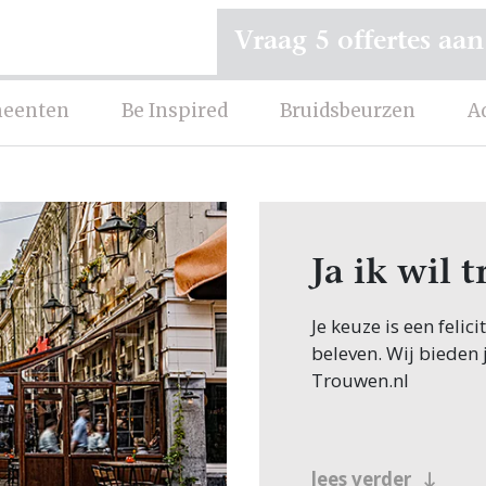
Vraag 5 offertes aan
eenten
Be Inspired
Bruidsbeurzen
A
Ja ik wil 
Je keuze is een felic
beleven. Wij bieden 
Trouwen.nl
lees verder