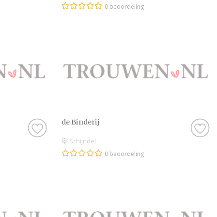
0 beoordeling
de Binderij
Schijndel
0 beoordeling