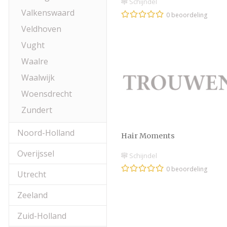
Schijndel
Valkenswaard
0 beoordeling
Veldhoven
Vught
Waalre
Waalwijk
Woensdrecht
Zundert
Noord-Holland
Hair Moments
Overijssel
Schijndel
0 beoordeling
Utrecht
Zeeland
Zuid-Holland