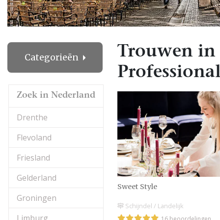
Trouwen in 
Categorieën
Professional
Zoek in Nederland
Drenthe
Flevoland
Friesland
Gelderland
Sweet Style
Groningen
Schijndel / Landelijk
Limburg
16 beoordelingen