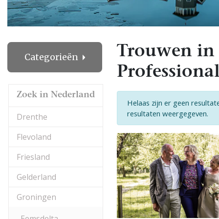
Trouwen in
Categorieën
Professional
Zoek in Nederland
Helaas zijn er geen resulta
resultaten weergegeven.
Drenthe
Flevoland
Friesland
Gelderland
Groningen
Eemsdelta