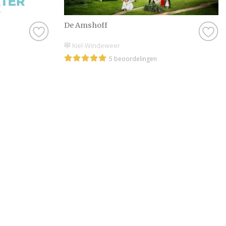
De Amshoff
Kiel-Windeweer
5 beoordelingen