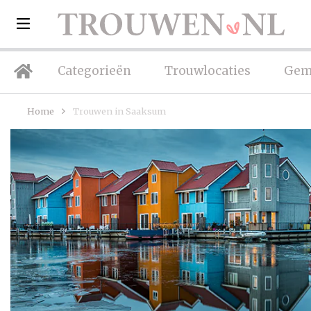
Categorieën
Trouwlocaties
Gem
Home
Trouwen in Saaksum