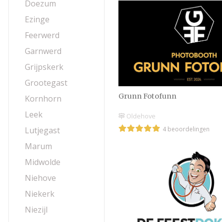
Doezum
Ezinge
Feerwerd
Garnwerd
Grijpskerk
Grootegast
Grunn Fotofunn
Kornhorn
Leek
Oldehove
4 beoordelingen
Lutjegast
Marum
Midwolde
Niehove
Niekerk
Niezijl