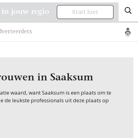
 in jouw regio
Start hier
dverteerders
 trouwen in Saaksum
citatie waard, want Saaksum is een plaats om te
je de leukste professionals uit deze plaats op