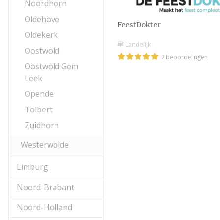
Noordhorn
Oldehove
FeestDokter
Oldekerk
Landelijk
Oostwold
2 beoordelingen
Oostwold Gem
Leek
Opende
Tolbert
Zuidhorn
Westerwolde
Limburg
Noord-Brabant
Noord-Holland