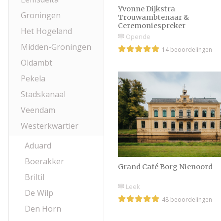
Yvonne Dijkstra
Groningen
Trouwambtenaar &
Ceremoniespreker
Het Hogeland
Opende
Midden-Groningen
14 beoordelingen
Oldambt
Pekela
Stadskanaal
Veendam
Westerkwartier
Aduard
Boerakker
Grand Café Borg Nienoord
Briltil
Leek
De Wilp
48 beoordelingen
Den Horn