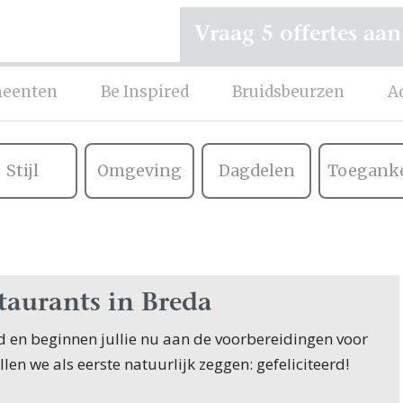
Vraag 5 offertes aan
eenten
Be Inspired
Bruidsbeurzen
A
Stijl
Omgeving
Dagdelen
Toeganke
taurants in Breda
ofd en beginnen jullie nu aan de voorbereidingen voor
illen we als eerste natuurlijk zeggen: gefeliciteerd!
nnen hun zoektocht naar Restaurants, en jullie