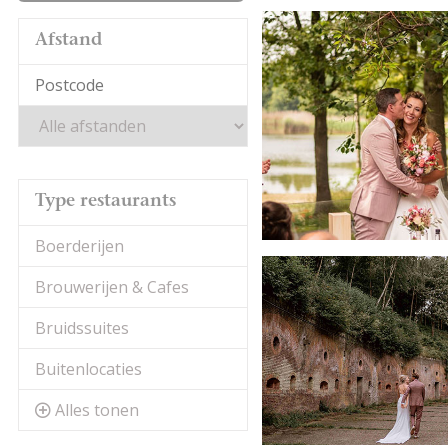
Afstand
Type restaurants
Boerderijen
Brouwerijen & Cafes
Bruidssuites
Buitenlocaties
Alles tonen