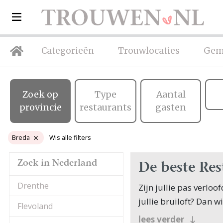
Categorieën
Trouwlocaties
Gem
Zoek op
Type
Aantal
provincie
restaurants
gasten
Breda
Wis alle filters
Zoek in Nederland
De beste Res
Drenthe
Zijn jullie pas verlo
jullie bruiloft? Dan w
Flevoland
Veel bruidsparen begi
lees verder