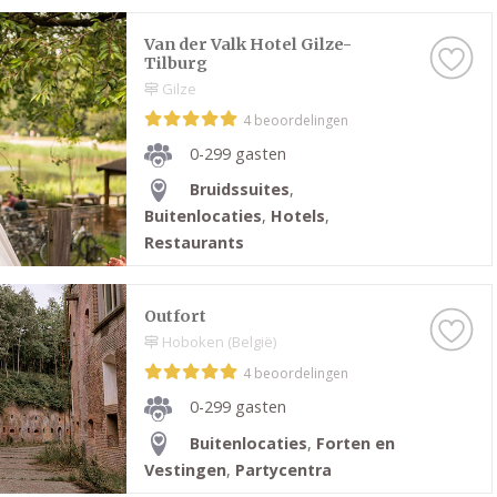
Van der Valk Hotel Gilze-
Tilburg
Gilze
4 beoordelingen
0-299 gasten
Bruidssuites
,
Buitenlocaties
,
Hotels
,
Restaurants
Outfort
Hoboken (België)
4 beoordelingen
0-299 gasten
Buitenlocaties
,
Forten en
Vestingen
,
Partycentra