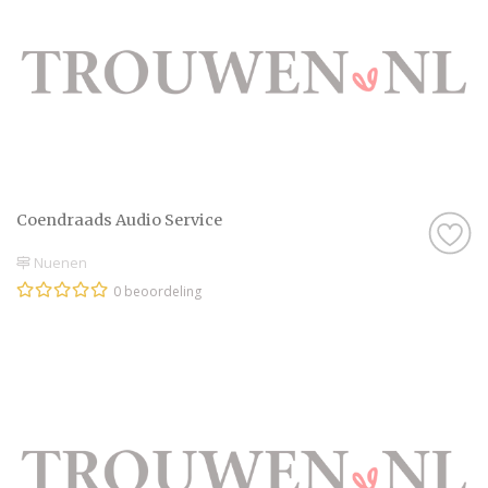
Coendraads Audio Service
Nuenen
0 beoordeling