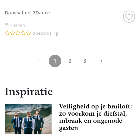
Dansschool 2Dance
Nuenen
0 beoordeling
1
2
3
Inspiratie
Veiligheid op je bruiloft:
zo voorkom je diefstal,
inbraak en ongenode
gasten